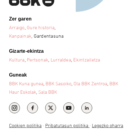
Zer garen
Arraigo
,
Gure historia
,
Kanpainak
, Gardentasuna
Gizarte-ekintza
Kultura
,
Pertsonak
,
Lurraldea
,
Ekintzailetza
Guneak
BBK Kuna gunea
,
BBK Sasoiko
,
Ola BBK Zentroa
,
BBK
Haur Eskolak
,
Sala BBK
Cookien politika
·
Pribatutasun politika
·
Legezko oharra