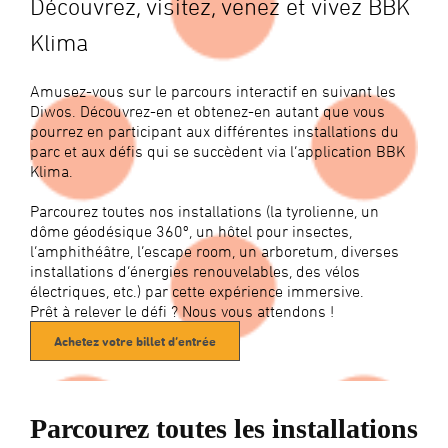
Découvrez, visitez, venez et vivez BBK
Klima
Amusez-vous sur le parcours interactif en suivant les
Diwos. Découvrez-en et obtenez-en autant que vous
pourrez en participant aux différentes installations du
parc et aux défis qui se succèdent via l’application BBK
Klima.
Parcourez toutes nos installations (la tyrolienne, un
dôme géodésique 360º, un hôtel pour insectes,
l’amphithéâtre, l’escape room, un arboretum, diverses
installations d’énergies renouvelables, des vélos
électriques, etc.) par cette expérience immersive.
Prêt à relever le défi ? Nous vous attendons !
Achetez votre billet d’entrée
Parcourez toutes les installations