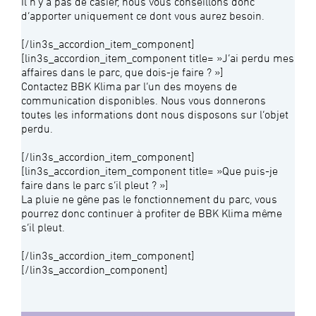
Il n’y a pas de casier, nous vous conseillons donc
d’apporter uniquement ce dont vous aurez besoin.
[/lin3s_accordion_item_component]
[lin3s_accordion_item_component title= »J’ai perdu mes
affaires dans le parc, que dois-je faire ? »]
Contactez BBK Klima par l’un des moyens de
communication disponibles. Nous vous donnerons
toutes les informations dont nous disposons sur l’objet
perdu.
[/lin3s_accordion_item_component]
[lin3s_accordion_item_component title= »Que puis-je
faire dans le parc s’il pleut ? »]
La pluie ne gêne pas le fonctionnement du parc, vous
pourrez donc continuer à profiter de BBK Klima même
s’il pleut.
[/lin3s_accordion_item_component]
[/lin3s_accordion_component]