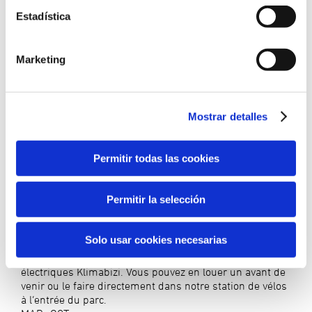
preferencias.
Estadística
Marketing
Mostrar detalles
Permitir todas las cookies
Permitir la selección
Parcourez la biosphère d’Urdaibai en faisant un
tour à vélo.
Solo usar cookies necesarias
Profitez de l’environnement avec l’un de nos vélos
électriques Klimabizi. Vous pouvez en louer un avant de
venir ou le faire directement dans notre station de vélos
à l’entrée du parc.