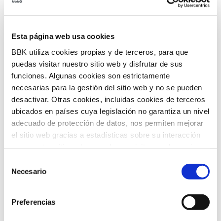
Esta página web usa cookies
BBK utiliza cookies propias y de terceros, para que
puedas visitar nuestro sitio web y disfrutar de sus
funciones. Algunas cookies son estrictamente
necesarias para la gestión del sitio web y no se pueden
desactivar. Otras cookies, incluidas cookies de terceros
ubicados en países cuya legislación no garantiza un nivel
adecuado de protección de datos, nos permiten mejorar
Piscine et splash park dans le jardin secret.
el sitio web gracias a estadísticas sobre su interacción
con nuestro sitio web, recordar su visita y poder mejorar
La piscine installée dans une zone verte du bâtiment
sus intereses. Además, compartimos información sobre
Selección
principal sera disponible au mois d’août du lundi au
el uso que haga del sitio web con nuestros partners de
Necesario
dimanche.
de
análisis web , quienes pueden combinarla con otra
consentimiento
AGO.
información que les haya proporcionado o que hayan
Preferencias
recopilado a partir del uso que haya hecho de sus
Achetez votre billet d’entrée
servicios. A continuación, puede seleccionar sus