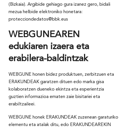
(Bizkaia). Argibide gehiago gura izanez gero, bidali
mezua helbide elektroniko honetara:
protecciondedatos@bbk.eus
WEBGUNEAREN
edukiaren izaera eta
erabilera-baldintzak
WEBGUNE honen bidez produktuen, zerbitzuen eta
ERAKUNDEAK garatzen dituen edo marka gisa
kolaboratzen dueneko ekintza eta esperientzia
guztien informazioa ematen zaie bisitariei eta
erabiltzaileei.
WEBGUNE honek ERAKUNDEAK zuzenean garaturiko
elementu eta atalak ditu, edo ERAKUNDEAREKIN