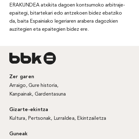
ERAKUNDEA atxikita dagoen kontsumoko arbitraje-
epaitegi, bitartekari edo antzekoen bidez ebatziko
da, baita Espainiako legeriaren arabera dagozkien
auzitegien eta epaitegien bidez ere.
Zer garen
Arraigo
,
Gure historia
,
Kanpainak
, Gardentasuna
Gizarte-ekintza
Kultura
,
Pertsonak
,
Lurraldea
,
Ekintzailetza
Guneak