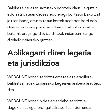
Baldintza hauetan sartutako edozein klausula guztiz
edo zati batean deusez edo eraginkortasun bakotzat
jotzen bada, deuseztasun horrek xedapen horri edo
deusez edo eraginkortasun bakotzat jotako zatiari
bakarrik eragingo dio, baldintzak indarrean izango
direlarik gainerako guztian.
Aplikagarri diren legeria
eta jurisdikzioa
WEBGUNE honen zerbitzu-ematea eta erabilera-
baldintza hauek Espainiako Legearen arabera arautuko
dira.
WEBGUNE honen bidez emandako zerbitzuei
dagokien auzigai oro, gatazka sortzen den unean