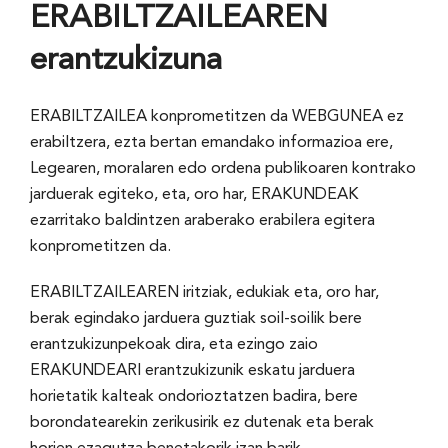
ERABILTZAILEAREN
erantzukizuna
ERABILTZAILEA konprometitzen da WEBGUNEA ez
erabiltzera, ezta bertan emandako informazioa ere,
Legearen, moralaren edo ordena publikoaren kontrako
jarduerak egiteko, eta, oro har, ERAKUNDEAK
ezarritako baldintzen araberako erabilera egitera
konprometitzen da.
ERABILTZAILEAREN iritziak, edukiak eta, oro har,
berak egindako jarduera guztiak soil-soilik bere
erantzukizunpekoak dira, eta ezingo zaio
ERAKUNDEARI erantzukizunik eskatu jarduera
horietatik kalteak ondorioztatzen badira, bere
borondatearekin zerikusirik ez dutenak eta berak