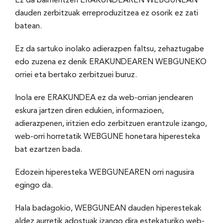
Ez da baimentzen ERAKUNDEAREN WEBGUNEAN
dauden zerbitzuak erreproduzitzea ez osorik ez zati
batean.
Ez da sartuko inolako adierazpen faltsu, zehaztugabe
edo zuzena ez denik ERAKUNDEAREN WEBGUNEKO
orriei eta bertako zerbitzuei buruz.
Inola ere ERAKUNDEA ez da web-orrian jendearen
eskura jartzen diren edukien, informazioen,
adierazpenen, iritzien edo zerbitzuen erantzule izango,
web-orri horretatik WEBGUNE honetara hiperesteka
bat ezartzen bada.
Edozein hiperesteka WEBGUNEAREN orri nagusira
egingo da.
Hala badagokio, WEBGUNEAN dauden hiperestekak
aldez aurretik adostuak izango dira estekaturiko web-