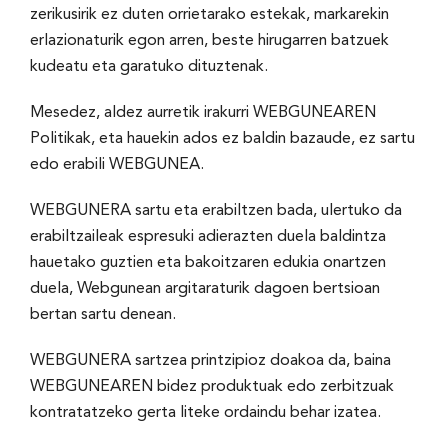
zerikusirik ez duten orrietarako estekak, markarekin
erlazionaturik egon arren, beste hirugarren batzuek
kudeatu eta garatuko dituztenak.
Mesedez, aldez aurretik irakurri WEBGUNEAREN
Politikak, eta hauekin ados ez baldin bazaude, ez sartu
edo erabili WEBGUNEA.
WEBGUNERA sartu eta erabiltzen bada, ulertuko da
erabiltzaileak espresuki adierazten duela baldintza
hauetako guztien eta bakoitzaren edukia onartzen
duela, Webgunean argitaraturik dagoen bertsioan
bertan sartu denean.
WEBGUNERA sartzea printzipioz doakoa da, baina
WEBGUNEAREN bidez produktuak edo zerbitzuak
kontratatzeko gerta liteke ordaindu behar izatea.