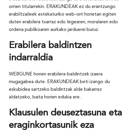
orrien titularrekin. ERAKUNDEAK ez du erantzungo
erabiltzaileek estekaturiko web-orri horietan egiten
duten erabilera txarraz edo legearen, moralaren edo
ordena publikoaren aurkako jarduerei buruz.
Erabilera baldintzen
indarraldia
WEBGUNE honen erabilera-baldintzek izaera
mugagabea dute. ERAKUNDEAK beti izango du
eskubidea sartzeko baldintzak alde bakarrez
aldatzeko, baita horien edukia ere.
Klausulen deuseztasuna eta
eraginkortasunik eza