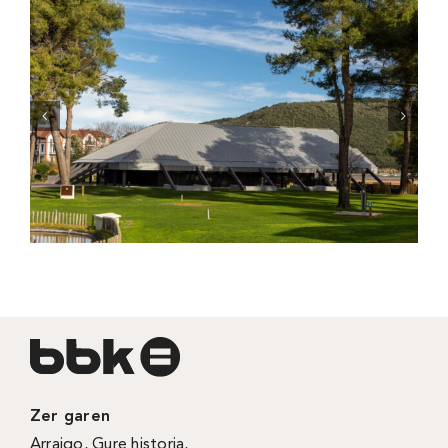
Zer garen
Arraigo
,
Gure historia
,