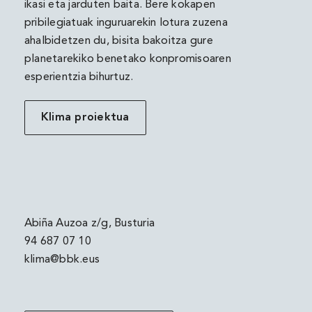
ikasi eta jarduten baita. Bere kokapen
pribilegiatuak inguruarekin lotura zuzena
ahalbidetzen du, bisita bakoitza gure
planetarekiko benetako konpromisoaren
esperientzia bihurtuz.
Klima proiektua
Abiña Auzoa z/g, Busturia
94 687 07 10
klima@bbk.eus