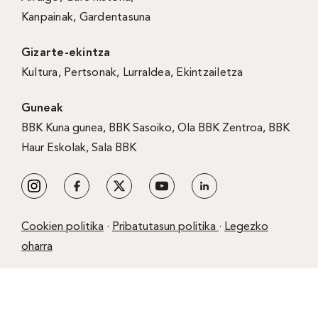
Kanpainak
, Gardentasuna
Gizarte-ekintza
Kultura
,
Pertsonak
,
Lurraldea
,
Ekintzailetza
Guneak
BBK Kuna gunea
,
BBK Sasoiko
,
Ola BBK Zentroa
,
BBK
Haur Eskolak
,
Sala BBK
Cookien politika
·
Pribatutasun politika
·
Legezko
oharra