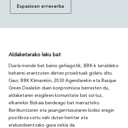
Espazioen erreserba
Aldaketarako leku bat
Duela mende bat baino gehiagotik, BBK-k lurraldeko
beharrei erantzuten dieten proiektuak gidatu ditu.
Gaur, BBK Klimarekin, 2030 Agendarekin eta Basque
Green Dealekin duen konpromisoa berresten du,
aldaketaren eragileen komunitate bat sortuz,
elkarrekin Bizkaia berdeago bat marrazteko.
Berrikuntzaren eta jasangarritasunaren bidez eragin
positiboa sortu nahi duten herritar eta
erakundeentzako gune irekia da.