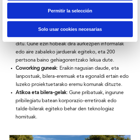
geodesikoa, 360º-ko ikus-entzunezko murgiltze-
Permitir la selección
esperientzia eta bibrazio-sistemak eskaintzen
dituena. 50 lagunentzako lekua du.
Kanpoaldeak
: Anfiteatro natural bat eta Urdaibaiko
Solo usar cookies necesarias
itsasadarrarekin komunikatutako berdegune zabalak
ditu. Gune ezin hobeak dira aurkezpen informalak
edo aire zabaleko jarduerak egiteko, eta 200
pertsona baino gehiagorentzako lekua dute.
Coworking guneak
: Eraikin nagusian daude, eta
lanpostuak, bilera-eremuak eta egonaldi ertain edo
luzeko proiektuetarako eremu komunak dituzte.
Atikoa eta bilera-gelak
: Gune pribatuak, ingurune
pribilegiatu batean korporazio-erretiroak edo
talde-bilerak egiteko behar den teknologiaz
hornituak.