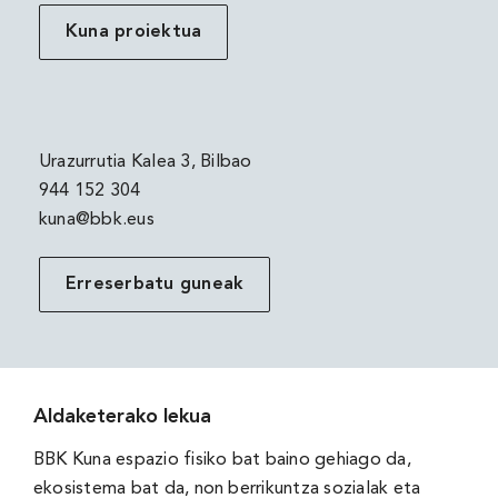
Kuna proiektua
Urazurrutia Kalea 3, Bilbao
944 152 304
kuna@bbk.eus
Erreserbatu guneak
Aldaketerako lekua
BBK Kuna espazio fisiko bat baino gehiago da,
ekosistema bat da, non berrikuntza sozialak eta