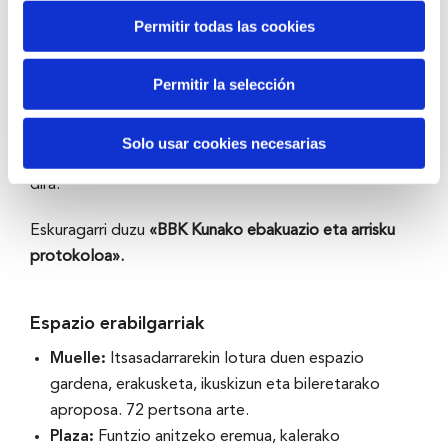
Permitir todas las cookies
Teknologia esperientziaren zerbitzura integratuta
dago, eta arlo bakoitzean konfort klimatikoa,
akustikoa eta bisuala ahalbidetzen du. Argiztapen
Permitir la selección
moldagarria ekitaldi mota bakoitzera egokitzen da,
eta jarduera bakoitzaren interakzioa eta inpaktua
Solo usar cookies necesarias
indartzen duten agertoki pertsonalizatuak sortzen
dira.
Eskuragarri duzu
«BBK Kunako ebakuazio eta arrisku
protokoloa»
.
Espazio erabilgarriak
Muelle:
Itsasadarrarekin lotura duen espazio
gardena, erakusketa, ikuskizun eta bileretarako
aproposa. 72 pertsona arte.
Plaza:
Funtzio anitzeko eremua, kalerako