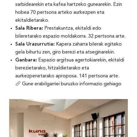
sarbidearekin eta kafea hartzeko gunearekin. Ezin
hobea 70 pertsona arteko aurkezpen eta
ekitaldietarako.
Sala Ribera:
Prestakuntza, ekitaldi edo
bileretarako espazio moldakorra. 32 pertsona arte.
Sala Urazurrutia:
Kapera zaharra bilerak egiteko
gela bihurtu zen, giro berezi eta atseginarekin.
Ganbara:
Espazio argitsua agertokiarekin, ekitaldi
berezietarako, hitzaldietarako eta
aurkezpenetarako aproposa. 141 pertsona arte.
Gune erabilgarriei buruzko informazio gehiago