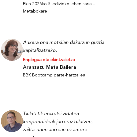
Ekin 2026ko 5. edizioko lehen saria –
Metabokare
Aukera ona motxilan dakarzun guztia
kapitalizatzeko.
Enplegua eta ekintzailetza
Aranzazu Mata Bailera
BBK Bootcamp parte-hartzailea
Txikitatik erakutsi zidaten
konponbideak jarreraz bilatzen,
zailtasunen aurrean ez amore