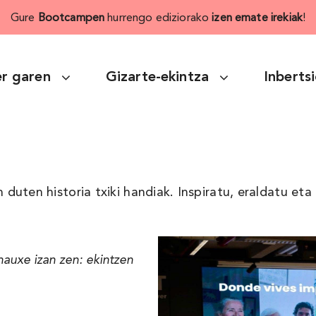
Gure
Bootcampen
hurrengo ediziorako
izen emate irekiak
!
r garen
Gizarte-ekintza
Inberts
duten historia txiki handiak. Inspiratu, eraldatu e
auxe izan zen: ekintzen