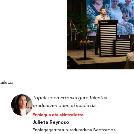
ailetza
Tripulazioen Erronka gure talentua
graduatzen duen ekitaldia da.
Enplegua eta ekintzailetza
Julieta Reynoso
Enplegagarritasun-arduraduna Bootcamps-