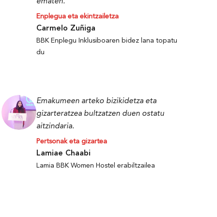
ematen.
Enplegua eta ekintzailetza
Carmelo Zuñiga
BBK Enplegu Inklusiboaren bidez lana topatu
du
Emakumeen arteko bizikidetza eta
gizarteratzea bultzatzen duen ostatu
aitzindaria.
Pertsonak eta gizartea
Lamiae Chaabi
Lamia BBK Women Hostel erabiltzailea