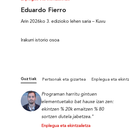
Eduardo Fierro
Arin 2026ko 3. edizioko lehen saria – Kuvu
Irakurri istorio osoa
Guztiak
Pertsonak eta gizartea
Enplegua eta ekintz
Programan harritu gintuen
elementuetako bat hauxe izan zen:
ekintzen % 20k emaitzen % 80
sortzen dutela jabetzea."
Enplegua eta ekintzailetza