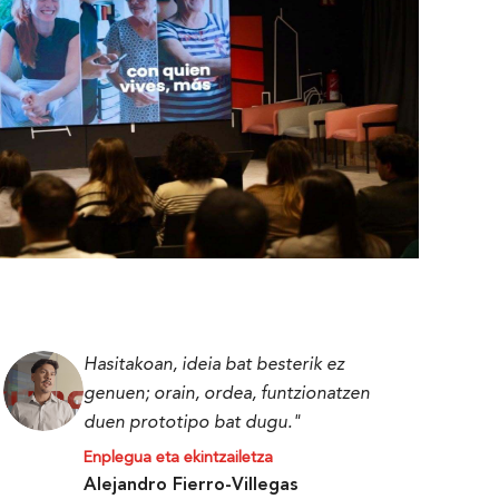
Hasitakoan, ideia bat besterik ez
genuen; orain, ordea, funtzionatzen
duen prototipo bat dugu."
Enplegua eta ekintzailetza
Alejandro Fierro-Villegas