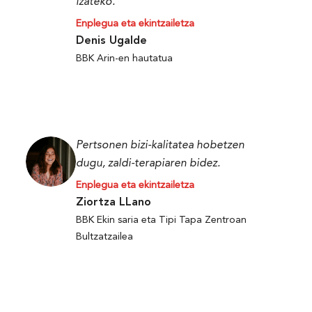
izateko.
Enplegua eta ekintzailetza
Denis Ugalde
BBK Arin-en hautatua
Pertsonen bizi-kalitatea hobetzen
dugu, zaldi-terapiaren bidez.
Enplegua eta ekintzailetza
Ziortza LLano
BBK Ekin saria eta Tipi Tapa Zentroan
Bultzatzailea