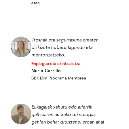
etan
Tresnak eta segurtasuna ematen
dizkizute hobeto lagundu eta
mentorizatzeko.
Enplegua eta ekintzailetza
Nuria Carrillo
BBK Ekin Programa Mentorea
Elikagaiak xahutu edo alferrik
galtzearen aurkako teknologia,
gehien behar dituztenei eroan ahal