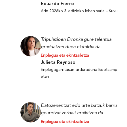
Eduardo Fierro
Arin 2026ko 3. edizioko lehen saria – Kuvu
Tripulazioen Erronka gure talentua
graduatzen duen ekitaldia da.
Enplegua eta ekintzailetza
Julieta Reynoso
Enplegagarritasun-arduraduna Bootcamp-
etan
Datozenentzat edo urte batzuk barru
geuretzat zerbait eraikitzea da.
Enplegua eta ekintzailetza