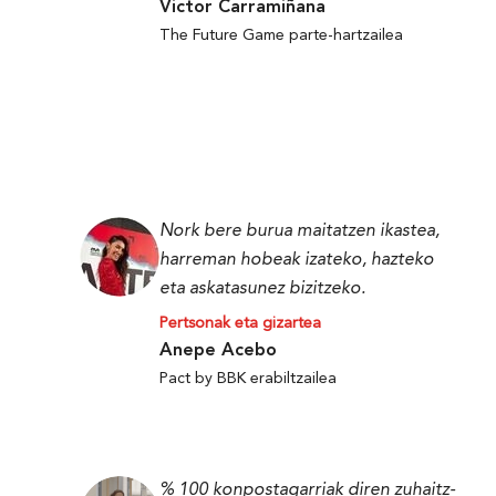
Victor Carramiñana
The Future Game parte-hartzailea
Nork bere burua maitatzen ikastea,
harreman hobeak izateko, hazteko
eta askatasunez bizitzeko.
Pertsonak eta gizartea
Anepe Acebo
Pact by BBK erabiltzailea
% 100 konpostagarriak diren zuhaitz-