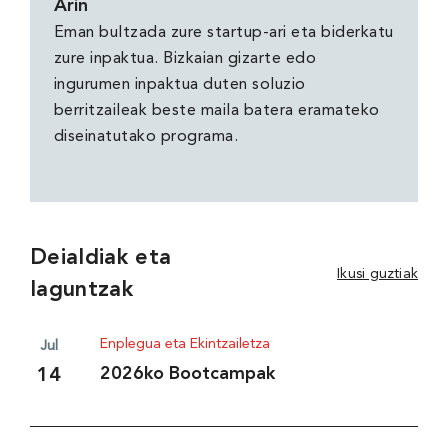
Arin
Eman bultzada zure startup-ari eta biderkatu
zure inpaktua. Bizkaian gizarte edo
ingurumen inpaktua duten soluzio
berritzaileak beste maila batera eramateko
diseinatutako programa.
Deialdiak eta
Ikusi guztiak
laguntzak
Enplegua eta Ekintzailetza
Jul
2026ko Bootcampak
14