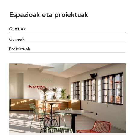
Espazioak eta proiektuak
Guztiak
Guneak
Proiektuak