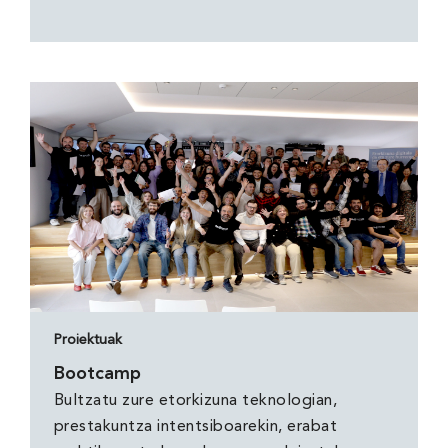
Proiektuak
Bootcamp
Bultzatu zure etorkizuna teknologian,
prestakuntza intentsiboarekin, erabat