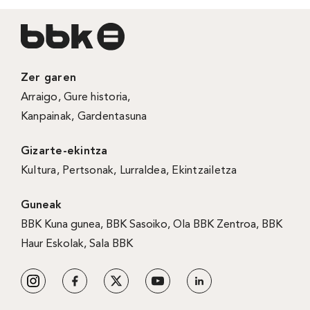
Zer garen
Arraigo
,
Gure historia
,
Kanpainak
, Gardentasuna
Gizarte-ekintza
Kultura
,
Pertsonak
,
Lurraldea
,
Ekintzailetza
Guneak
BBK Kuna gunea
,
BBK Sasoiko
,
Ola BBK Zentroa
,
BBK
Haur Eskolak
,
Sala BBK