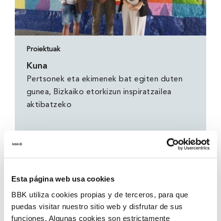
Proiektuak
Kuna
Pertsonek eta ekimenek bat egiten duten
gunea, Bizkaiko etorkizun inspiratzailea
aktibatzeko
Esta página web usa cookies
BBK utiliza cookies propias y de terceros, para que
puedas visitar nuestro sitio web y disfrutar de sus
funciones. Algunas cookies son estrictamente