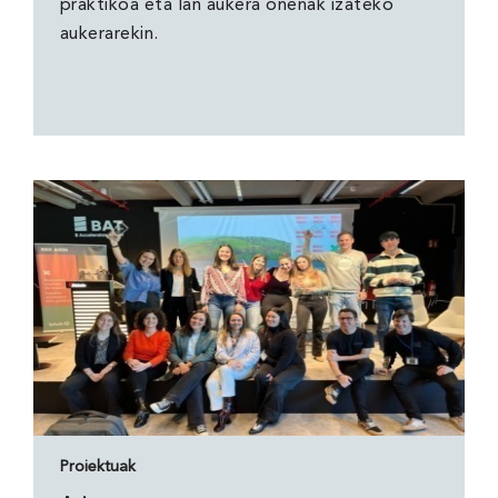
praktikoa eta lan aukera onenak izateko
aukerarekin.
Proiektuak