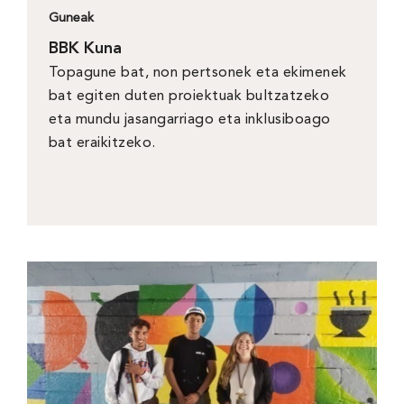
Guneak
BBK Kuna
Topagune bat, non pertsonek eta ekimenek
bat egiten duten proiektuak bultzatzeko
eta mundu jasangarriago eta inklusiboago
bat eraikitzeko.