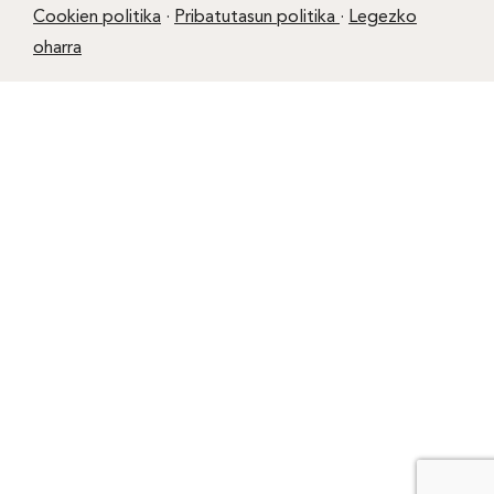
Cookien politika
·
Pribatutasun politika
·
Legezko
oharra