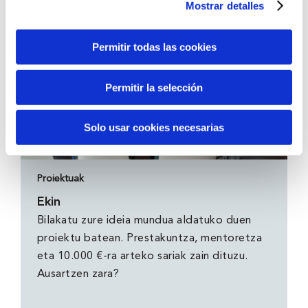
Mostrar detalles
Permitir todas las cookies
Permitir la selección
Solo usar cookies necesarias
Proiektuak
Ekin
Bilakatu zure ideia mundua aldatuko duen
proiektu batean. Prestakuntza, mentoretza
eta 10.000 €-ra arteko sariak zain dituzu.
Ausartzen zara?