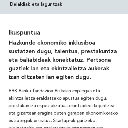
Deialdiak eta laguntzak
Ikuspuntua
Hazkunde ekonomiko inklusiboa
sustatzen dugu, talentua, prestakuntza
eta baliabideak konektatuz. Pertsona
guztiek lan eta ekintzailetza aukerak
izan ditzaten lan egiten dugu.
BBK Banku-fundazioa Bizkaian enplegua eta
ekintzailetza eraldatzeko apustua egiten dugu,
prestakuntza espezializatua, ekintzaileei laguntzea
eta gizartean eragina duten garapen ekonomikorako
estrategiak erraztuz. Startup-ak gaitzeko,