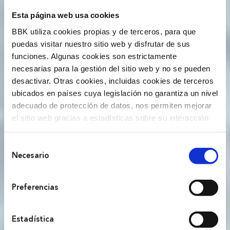
Gehiago jakin nahi dut
Esta página web usa cookies
BBK utiliza cookies propias y de terceros, para que
puedas visitar nuestro sitio web y disfrutar de sus
funciones. Algunas cookies son estrictamente
necesarias para la gestión del sitio web y no se pueden
desactivar. Otras cookies, incluidas cookies de terceros
ubicados en países cuya legislación no garantiza un nivel
adecuado de protección de datos, nos permiten mejorar
el sitio web gracias a estadísticas sobre su interacción
con nuestro sitio web, recordar su visita y poder mejorar
sus intereses. Además, compartimos información sobre
Selección
el uso que haga del sitio web con nuestros partners de
Necesario
de
análisis web , quienes pueden combinarla con otra
consentimiento
información que les haya proporcionado o que hayan
Preferencias
recopilado a partir del uso que haya hecho de sus
servicios. A continuación, puede seleccionar sus
preferencias.
Estadística