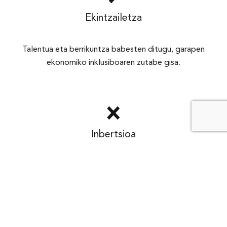
Ekintzailetza
Talentua eta berrikuntza babesten ditugu, garapen
ekonomiko inklusiboaren zutabe gisa.
Inbertsioa
Inbertsio arduratsua sustatzen dugu, garapen soziala
eta ekonomikoa bultzatzeko