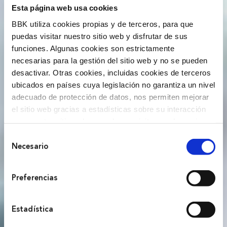
Quiero saber más
Esta página web usa cookies
BBK utiliza cookies propias y de terceros, para que
puedas visitar nuestro sitio web y disfrutar de sus
funciones. Algunas cookies son estrictamente
necesarias para la gestión del sitio web y no se pueden
desactivar. Otras cookies, incluidas cookies de terceros
ubicados en países cuya legislación no garantiza un nivel
adecuado de protección de datos, nos permiten mejorar
el sitio web gracias a estadísticas sobre su interacción
con nuestro sitio web, recordar su visita y poder mejorar
sus intereses. Además, compartimos información sobre
Selección
el uso que haga del sitio web con nuestros partners de
Necesario
de
análisis web , quienes pueden combinarla con otra
consentimiento
información que les haya proporcionado o que hayan
Preferencias
recopilado a partir del uso que haya hecho de sus
servicios. A continuación, puede seleccionar sus
preferencias.
Estadística