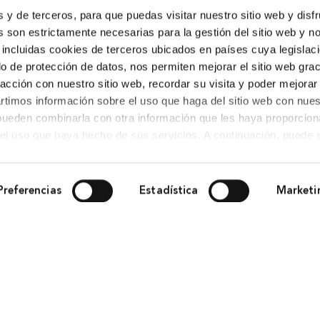
s y de terceros, para que puedas visitar nuestro sitio web y disf
 son estrictamente necesarias para la gestión del sitio web y n
 incluidas cookies de terceros ubicados en países cuya legislac
o de protección de datos, nos permiten mejorar el sitio web grac
racción con nuestro sitio web, recordar su visita y poder mejorar
timos información sobre el uso que haga del sitio web con nues
 pueden combinarla con otra información que les haya proporcio
del uso que haya hecho de sus servicios. A continuación, puede 
Obra Social
Preferencias
Estadística
Marketi
Cultura
,
Personas
,
Medio ambiente
,
Emprendimiento
Agenda
,
Noticias
,
Historias BBK