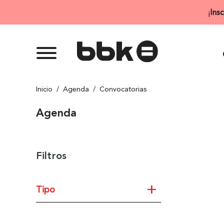
Saltar
¡
Ins
al
contenido
Inicio
/
Agenda
/
Convocatorias
Agenda
Filtros
+
Tipo
Todas las convocatorias y