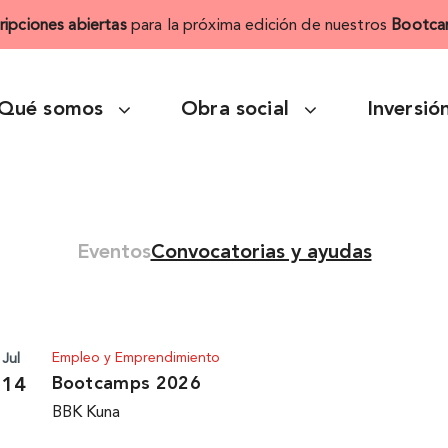
cripciones abiertas
para la próxima edición de nuestros
Bootca
Qué somos
Obra social
Inversió
Eventos
Convocatorias y ayudas
Empleo y Emprendimiento
Jul
Bootcamps 2026
14
BBK Kuna