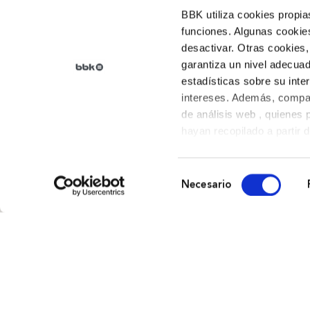
BBK utiliza cookies propia
funciones. Algunas cookies
desactivar. Otras cookies,
garantiza un nivel adecuad
estadísticas sobre su inte
intereses. Además, compar
de análisis web , quienes
hayan recopilado a partir 
sus preferencias.
Selección
Qué somos
Necesario
de
Arraigo
,
Nuestra historia
,
consentimiento
Campañas
, Transparencia
Contáctanos
Gran Vía 19-21, 1º 48001 Bilbao (Bizkaia)
Tel. 94 685 94 00