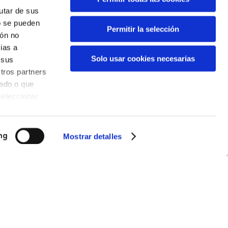
rutar de sus
o se pueden
Permitir la selección
ión no
ias a
Solo usar cookies necesarias
 sus
tros partners
nado o que
seleccionar
Espacios
Mostrar detalles
ng
Espacio Sala BBK
,
Espacio BBK Kuna
,
BBK Klima
,
Centro Ola BBK
,
BBK Haur
Eskolak