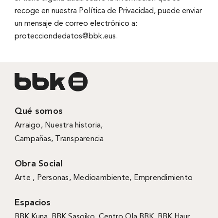
recoge en nuestra Polí­tica de Privacidad, puede enviar
un mensaje de correo electrónico a:
protecciondedatos@bbk.eus
.
Qué somos
Arraigo
,
Nuestra historia
,
Campañas
,
Transparencia
Obra Social
Arte ,
Personas
,
Medioambiente
,
Emprendimiento
Espacios
BBK Kuna
,
BBK Sasoiko,
Centro Ola BBK, BBK
Haur