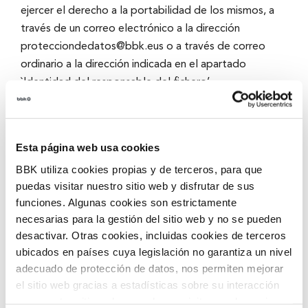
ejercer el derecho a la portabilidad de los mismos, a
través de un correo electrónico a la dirección
protecciondedatos@bbk.eus
o a través de correo
ordinario a la dirección indicada en el apartado
`Identidad del responsable del fichero’,
identificándose como persona usuaria del Sitio Web,
acreditando suficientemente su identidad y
concretando su solicitud.
Esta página web usa cookies
Asimismo, si desea más información o considera
BBK utiliza cookies propias y de terceros, para que
puedas visitar nuestro sitio web y disfrutar de sus
vulnerado su derecho a la protección de datos de
funciones. Algunas cookies son estrictamente
carácter personal, podrá presentar una reclamación
necesarias para la gestión del sitio web y no se pueden
ante la Agencia Española de Protección de Datos
desactivar. Otras cookies, incluidas cookies de terceros
(
www.aepd.es
).
ubicados en países cuya legislación no garantiza un nivel
adecuado de protección de datos, nos permiten mejorar
Compromisos de la
el sitio web gracias a estadísticas sobre su interacción
persona usuaria
con nuestro sitio web, recordar su visita y poder mejorar