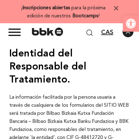
Saltar
×
¡
Inscripciones abiertas
para la próxima
al
Abrir 
edición de nuestros
Bootcamps
!
contenido
CAS
Identidad del
Responsable del
Tratamiento.
La información facilitada por la persona usuaria a
través de cualquiera de los formularios del SITIO WEB
será tratada por Bilbao Bizkaia Kutxa Fundación
Bancaria – Bilbao Bizkaia Kutxa Banku Fundazioa y BBK
Fundazioa, como responsables del tratamiento, en
adelante `la entidad’, con CIF G-48412720 y G-