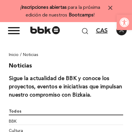
Saltar
×
¡
Inscripciones abiertas
para la próxima
al
Abrir 
edición de nuestros
Bootcamps
!
contenido
CAS
Inicio
Noticias
Noticias
Sigue la actualidad de BBK y conoce los
proyectos, eventos e iniciativas que impulsan
nuestro compromiso con Bizkaia.
Todos
BBK
Cultura