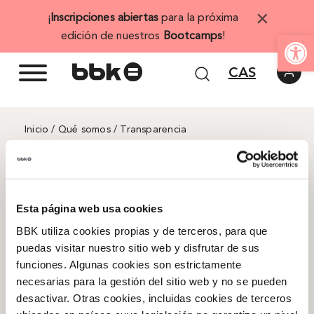
Saltar
×
¡
Inscripciones abiertas
para la próxima
al
Abrir 
edición de nuestros
Bootcamps
!
contenido
CAS
Inicio
/ Qué somos / Transparencia
Informes y Estudios
La transparencia es uno de nuestros valores
Esta página web usa cookies
fundamentales. Por ello, ponemos a disposición
BBK utiliza cookies propias y de terceros, para que
de todos los grupos de interés una recopilación
puedas visitar nuestro sitio web y disfrutar de sus
clara y accesible de
documentos clave sobre su
funciones. Algunas cookies son estrictamente
actividad, gestión y compromiso ético y social.
necesarias para la gestión del sitio web y no se pueden
desactivar. Otras cookies, incluidas cookies de terceros
A través de estos informes, reforzamos nuestro