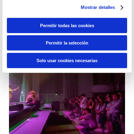
Apostamos por una cultura accesible e
Mostrar detalles
inclusiva en Bizkaia, rompiendo barreras
económicas, sociales y físicas para que
Permitir todas las cookies
todas las personas puedan disfrutar y
participar en la vida cultural.
Permitir la selección
Solo usar cookies necesarias