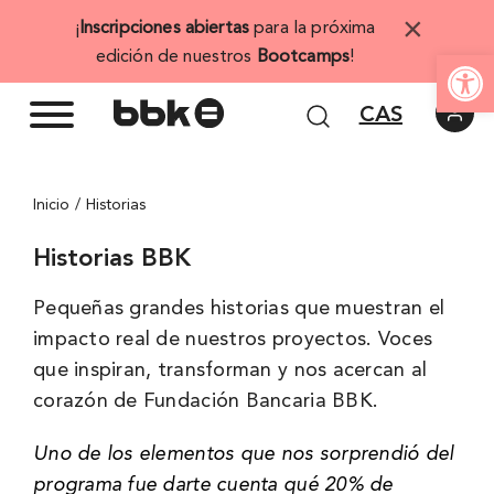
Saltar
×
¡
Inscripciones abiertas
para la próxima
al
Abrir 
edición de nuestros
Bootcamps
!
contenido
CAS
Inicio
Historias
Historias BBK
Pequeñas grandes historias que muestran el
impacto real de nuestros proyectos. Voces
que inspiran, transforman y nos acercan al
corazón de Fundación Bancaria BBK.
Uno de los elementos que nos sorprendió del
programa fue darte cuenta qué 20% de