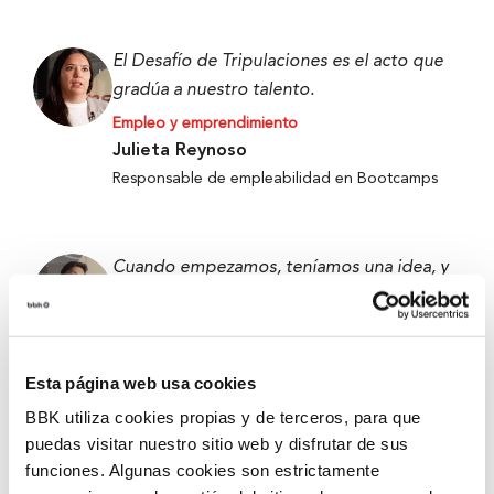
El Desafío de Tripulaciones es el acto que
gradúa a nuestro talento.
Empleo y emprendimiento
Julieta Reynoso
Responsable de empleabilidad en Bootcamps
Cuando empezamos, teníamos una idea, y
ahora tenemos un prototipo que funciona.
Empleo y emprendimiento
Alejandro Fierro-Villegas
Esta página web usa cookies
Primer premio de 5ª edición de Ekin 2026 –
Metabokare
BBK utiliza cookies propias y de terceros, para que
puedas visitar nuestro sitio web y disfrutar de sus
funciones. Algunas cookies son estrictamente