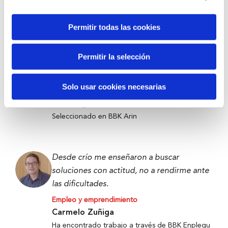
Victor Carramiñana
Participante the Future Game
Permitir todas las cookies
Permitir la selección
Tecnología contra el desperdicio para
llevar alimentos a quienes más lo necesitan.
Solo usar cookies necesarias
Empleo y emprendimiento
Denis Ugalde
Seleccionado en BBK Arin
Desde crío me enseñaron a buscar
soluciones con actitud, no a rendirme ante
las dificultades.
Empleo y emprendimiento
Carmelo Zuñiga
Ha encontrado trabajo a través de BBK Enplegu