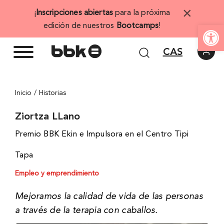
Saltar
×
¡
Inscripciones abiertas
para la próxima
al
Abrir 
edición de nuestros
Bootcamps
!
contenido
CAS
Inicio
Historias
Ziortza LLano
Premio BBK Ekin e Impulsora en el Centro Tipi
Tapa
Empleo y emprendimiento
Mejoramos la calidad de vida de las personas
a través de la terapia con caballos.