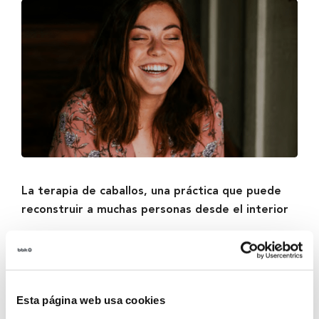
La terapia de caballos, una práctica que puede
reconstruir a muchas personas desde el interior
En el corazón del Centro Tipi Tapa, Ziortza Llano ha
encontrado su propósito: mejorar la calidad de vida
de personas con diversidad funcional a través de la
terapia asistida con caballos. Galardonada con el
Esta página web usa cookies
prestigioso Premio BBK Ekin, Llano nos comparte su