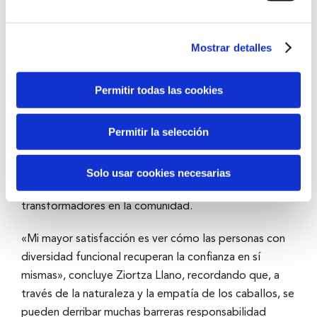
comprometido con la inclusión y el desarrollo
personal.
Mostrar detalles
La terapia asistida con caballos, que combina técnicas
de equitación y psicología, ayuda a mejorar la
Permitir todas las cookies
movilidad, la comunicación y la autoestima de los
participantes, brindándoles una experiencia única que
Permitir la selección
va más allá de la rehabilitación convencional. El Centro
Tipi Tapa se ha convertido en un referente, gracias a
su enfoque innovador y al respaldo de iniciativas como
Solo usar cookies necesarias
BBK Ekin, que apoya proyectos sociales
transformadores en la comunidad.
«Mi mayor satisfacción es ver cómo las personas con
diversidad funcional recuperan la confianza en sí
mismas», concluye Ziortza Llano, recordando que, a
través de la naturaleza y la empatía de los caballos, se
pueden derribar muchas barreras responsabilidad