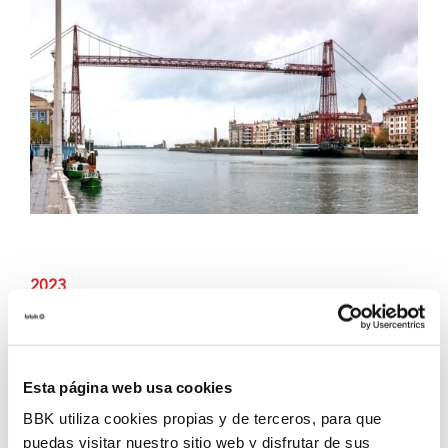
2023
Kolapso
¿Estamos llevando el planeta a su punto de no
Esta página web usa cookies
retorno?
Una intervención artística que refleja la
presión que ejercemos entre todos sobre el mundo
BBK utiliza cookies propias y de terceros, para que
que habitamos, invitando a reflexionar sobre el
puedas visitar nuestro sitio web y disfrutar de sus