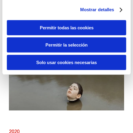
¿Qué futuro estamos eligiendo con nuestras
decisiones?
Una escultura viva que emerge y se hunde
Mostrar detalles
con la marea de la ría para representar cómo nuestras
acciones diarias condicionan el mundo que heredarán
Permitir todas las cookies
las siguientes generaciones.
Permitir la selección
Solo usar cookies necesarias
2020