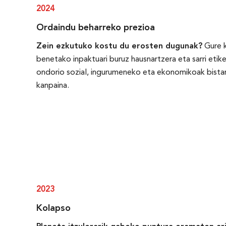
2024
Ordaindu beharreko prezioa
Zein ezkutuko kostu du erosten dugunak?
Gure 
benetako inpaktuari buruz hausnartzera eta sarri etik
ondorio sozial, ingurumeneko eta ekonomikoak bista
kanpaina.
2023
Kolapso