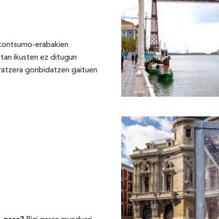
kontsumo-erabakien
etan ikusten ez ditugun
ratzera gonbidatzen gaituen