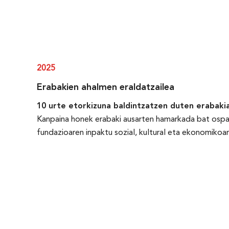
2025
Erabakien ahalmen eraldatzailea
10 urte etorkizuna baldintzatzen duten erabakia
Kanpaina honek erabaki ausarten hamarkada bat osp
fundazioaren inpaktu sozial, kultural eta ekonomikoar