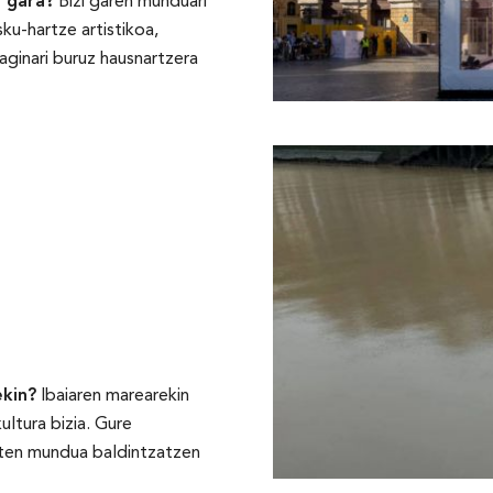
i gara?
Bizi garen munduari
ku-hartze artistikoa,
aginari buruz hausnartzera
ekin?
Ibaiaren marearekin
ltura bizia. Gure
uten mundua baldintzatzen