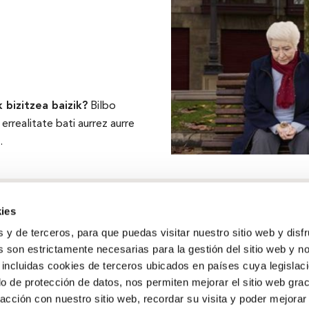
 bizitzea baizik?
Bilbo
 errealitate bati aurrez aurre
.
ies
s y de terceros, para que puedas visitar nuestro sitio web y disf
 son estrictamente necesarias para la gestión del sitio web y n
Gizarte-ekintza
 incluidas cookies de terceros ubicados en países cuya legislac
Kultura
,
Pertsonak
,
Ingurumena
,
o de protección de datos, nos permiten mejorar el sitio web grac
Ekintzailetza
racción con nuestro sitio web, recordar su visita y poder mejorar