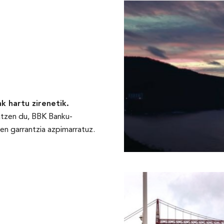
k hartu zirenetik.
atzen du, BBK Banku-
en garrantzia azpimarratuz.