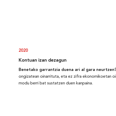
2020
Kontuan izan dezagun
Benetako garrantzia duena ari al gara neurtzen
ongizatean oinarrituta, eta ez zifra ekonomikoetan oin
modu berri bat sustatzen duen kanpaina.