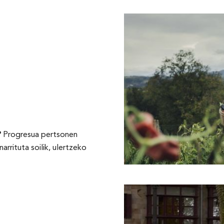
?
Progresua pertsonen
arrituta soilik, ulertzeko