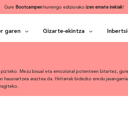
Gure
Bootcampen
hurrengo ediziorako
izen emate irekiak
!
r garen
Gizarte-ekintza
Inberts
la pizteko. Mezu bisual eta emozional potenteen bitartez, gu
n hausnartzea araztea da. Hiritarrak bidezko eredu jasangarri
ragiteko.