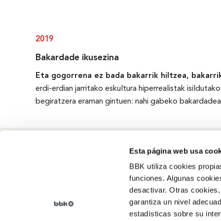
2019
Bakardade ikusezina
Eta gogorrena ez bada bakarrik hiltzea, bakarrik
erdi-erdian jarritako eskultura hiperrealistak isildutako
begiratzera eraman gintuen: nahi gabeko bakardadea
Esta página web usa cook
BBK utiliza cookies propia
funciones. Algunas cookies
Zer garen
desactivar. Otras cookies,
Errotzea
,
Gure historia
,
garantiza un nivel adecuad
Kanpainak
, Gardentasuna
estadísticas sobre su inte