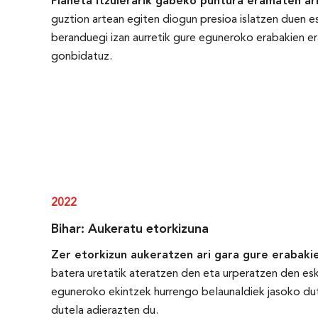
Planeta itzulerarik gabeko puntura eramaten ar
guztion artean egiten diogun presioa islatzen duen es
beranduegi izan aurretik gure eguneroko erabakien er
gonbidatuz.
2022
Bihar: Aukeratu etorkizuna
Zer etorkizun aukeratzen ari gara gure erabaki
batera uretatik ateratzen den eta urperatzen den esku
eguneroko ekintzek hurrengo belaunaldiek jasoko d
dutela adierazten du.