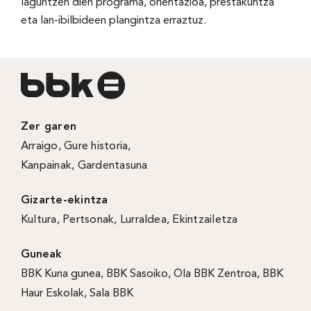
laguntzen dien programa, orientazioa, prestakuntza
eta lan-ibilbideen plangintza erraztuz.
Zer garen
Arraigo
,
Gure historia
,
Kanpainak
, Gardentasuna
Gizarte-ekintza
Kultura
,
Pertsonak
,
Lurraldea
,
Ekintzailetza
Guneak
BBK Kuna gunea
,
BBK Sasoiko
,
Ola BBK Zentroa
,
BBK
Haur Eskolak
,
Sala BBK