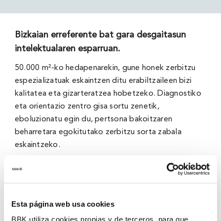
Bizkaian erreferente bat gara desgaitasun
intelektualaren esparruan.
50.000 m²-ko hedapenarekin, gune honek zerbitzu
espezializatuak eskaintzen ditu erabiltzaileen bizi
kalitatea eta gizarteratzea hobetzeko. Diagnostiko
eta orientazio zentro gisa sortu zenetik,
eboluzionatu egin du, pertsona bakoitzaren
beharretara egokitutako zerbitzu sorta zabala
eskaintzeko.
Esta página web usa cookies
BBK utiliza cookies propias y de terceros, para que