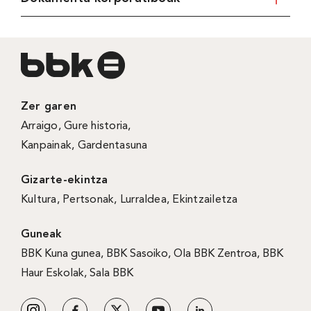
Zer garen
Arraigo
,
Gure historia
,
Kanpainak
, Gardentasuna
Gizarte-ekintza
Kultura
,
Pertsonak
,
Lurraldea
,
Ekintzailetza
Guneak
BBK Kuna gunea
,
BBK Sasoiko
,
Ola BBK Zentroa
,
BBK
Haur Eskolak
,
Sala BBK