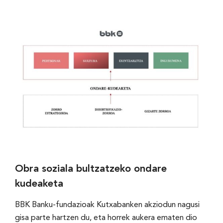
Obra soziala bultzatzeko ondare
kudeaketa
BBK Banku-fundazioak Kutxabanken akziodun nagusi
gisa parte hartzen du, eta horrek aukera ematen dio