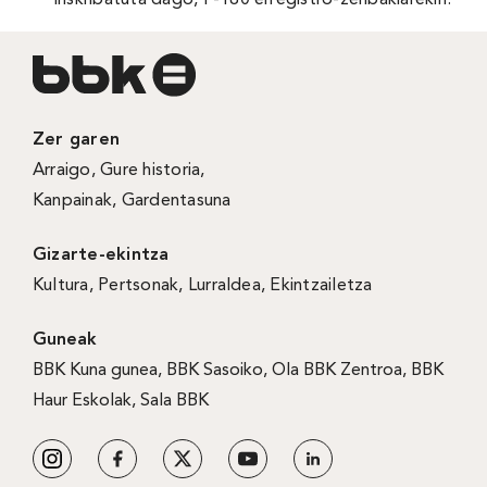
Zer garen
Arraigo
,
Gure historia
,
Kanpainak
, Gardentasuna
Gizarte-ekintza
Kultura
,
Pertsonak
,
Lurraldea
,
Ekintzailetza
Guneak
BBK Kuna gunea
,
BBK Sasoiko
,
Ola BBK Zentroa
,
BBK
Haur Eskolak
,
Sala BBK