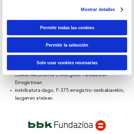
Bancaria-Bilbao Bizkaia Kutxa Banku-fundazioa
Mostrar detalles
2014ko azaroaren 24an eratu zen.
Egoitza soziala: Kale Nagusia, 19-21, 48001 Bilbo
Permitir todas las cookies
(Bizkaia).
Telefonoa: 94 685 94 00
Interneteko helbidea: www.bbk.eus
Permitir la selección
Identifikazio fiskaleko zenbakia: G 48412720
Erregistro datuak: Bilbao Bizkaia Kutxa Fundación
Solo usar cookies necesarias
Bancaria-Bilbao Bizkaia Kutxa Banku-fundazioa
Euskal Autonomia Erkidegoko Fundazioen
Erregistroan
inskribatuta dago, F-375 erregistro-zenbakiarekin,
laugarren atalean.