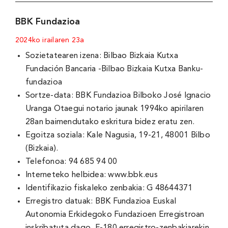
BBK Fundazioa
2024ko irailaren 23a
Sozietatearen izena: Bilbao Bizkaia Kutxa
Fundación Bancaria -Bilbao Bizkaia Kutxa Banku-
fundazioa
Sortze-data: BBK Fundazioa Bilboko José Ignacio
Uranga Otaegui notario jaunak 1994ko apirilaren
28an baimendutako eskritura bidez eratu zen.
Egoitza soziala: Kale Nagusia, 19-21, 48001 Bilbo
(Bizkaia).
Telefonoa: 94 685 94 00
Interneteko helbidea: www.bbk.eus
Identifikazio fiskaleko zenbakia: G 48644371
Erregistro datuak: BBK Fundazioa Euskal
Autonomia Erkidegoko Fundazioen Erregistroan
inskribatuta dago, F-180 erregistro-zenbakiarekin.