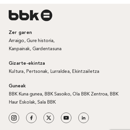
Zer garen
Arraigo
,
Gure historia
,
Kanpainak
, Gardentasuna
Gizarte-ekintza
Kultura
,
Pertsonak
,
Lurraldea
,
Ekintzailetza
Guneak
BBK Kuna gunea
,
BBK Sasoiko
,
Ola BBK Zentroa
,
BBK
Haur Eskolak
,
Sala BBK