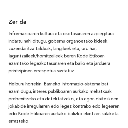
Zer da
Informazioaren kultura eta osotasunaren azpiegitura
indartu nahi ditugu, gobernu organoetako kideek,
zuzendaritza taldeak, langileek eta, oro har,
laguntzaileek/hornitzaileek beren Kode Etikoan
ezarritako legezkotasunaren eta balio eta jarduera
printzipioen errespetua sustatuz.
Helburu horrekin, Barneko Informazio-sistema bat
ezarri dugu, interes publikoaren aurkako mehatxuak
prebenitzeko eta detektatzeko, eta egon daitezkeen
jokabide irregularren edo legez kontrako edo legearen
edo Kode Etikoaren aurkako balizko ekintzen salaketa
errazteko.