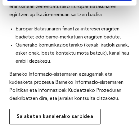
eranskinean zerrendatutako Europar Batasunaren
egintzen aplikazio-eremuan sartzen badira
Europar Batasunaren finantza-interesei eragiten
badiete; edo barne-merkatuan eragiten badute.
Gainerako komunikazioetarako (kexak, iradokizunak,
esker onak, beste kontaktu mota batzuk), kanal hau
erabil dezakezu.
Barneko Informazio-sistemaren ezaugarriak eta
kudeaketa prozesua Barneko Informazio-sistemaren
Politikan eta Informazioak Kudeatzeko Prozeduran
deskribatzen dira, eta jarraian kontsulta ditzakezu.
Salaketen kanalerako sarbidea