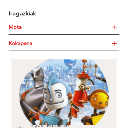
Iragazkiak
+
Mota
+
Ekitaldi guztiak
Kokapena
Antzerkia
Kokapen guztiak
Musika
BBK Sala
Ingurumena
BBK Klima
Dantza
BBK Kuna
Pertsonak
Sasoiko Zentroa
Tailerra
Hitzaldiak eta networkinga
Ikastaroak eta prestakuntzak
Ingurumena Familiak