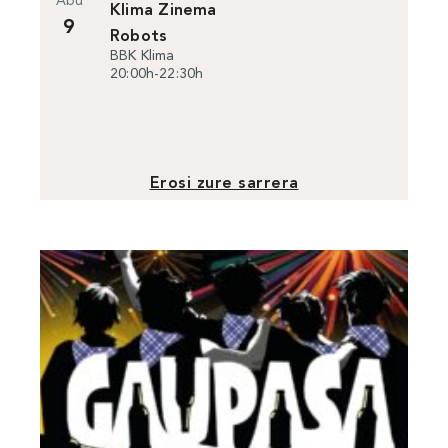
Abu
Klima Zinema
Erakusketak
9
Robots
BBK Klima
Zinea
20:00h-22:30h
Familiak
Erosi zure sarrera