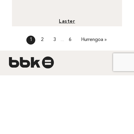
Laster
1
2
3
6
Hurrengoa »
…
Zer garen
Arraigo
,
Gure historia
,
Kanpainak
, Gardentasuna
Gizarte-ekintza
Kultura
,
Pertsonak
,
Lurraldea
,
Ekintzailetza