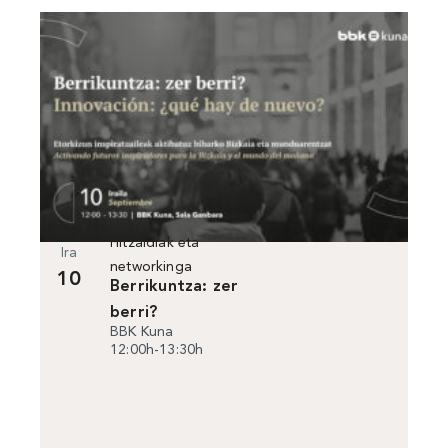
Hitzaldiak eta
Ira
networkinga
10
Berrikuntza: zer
berri?
BBK Kuna
12:00h-13:30h