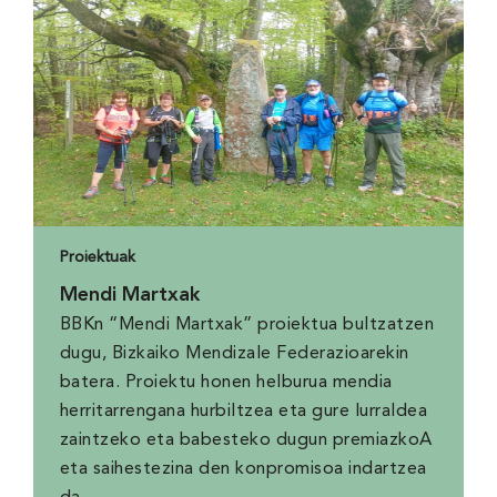
Proiektuak
Mendi Martxak
BBKn “Mendi Martxak” proiektua bultzatzen
dugu, Bizkaiko Mendizale Federazioarekin
batera. Proiektu honen helburua mendia
herritarrengana hurbiltzea eta gure lurraldea
zaintzeko eta babesteko dugun premiazkoA
eta saihestezina den konpromisoa indartzea