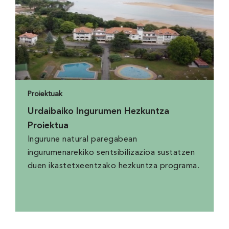
Proiektuak
Urdaibaiko Ingurumen Hezkuntza
Proiektua
Ingurune natural paregabean
ingurumenarekiko sentsibilizazioa sustatzen
duen ikastetxeentzako hezkuntza programa.