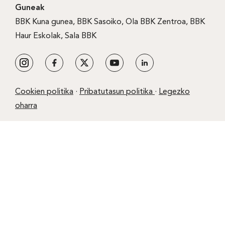
Guneak
BBK Kuna gunea
,
BBK Sasoiko
,
Ola BBK Zentroa
,
BBK
Haur Eskolak
,
Sala BBK
Cookien politika
·
Pribatutasun politika
·
Legezko
oharra