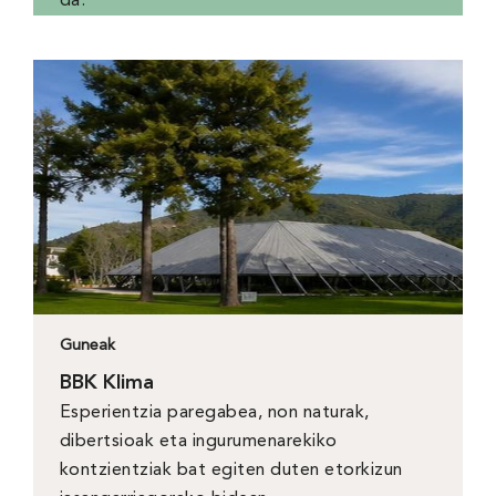
da.
Guneak
BBK Klima
Esperientzia paregabea, non naturak,
dibertsioak eta ingurumenarekiko
kontzientziak bat egiten duten etorkizun