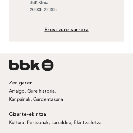
BBK Klima
20:00h-22:30h
Erosi zure sarrera
Zer garen
Arraigo
,
Gure historia
,
Kanpainak
, Gardentasuna
Gizarte-ekintza
Kultura
,
Pertsonak
,
Lurraldea
,
Ekintzailetza