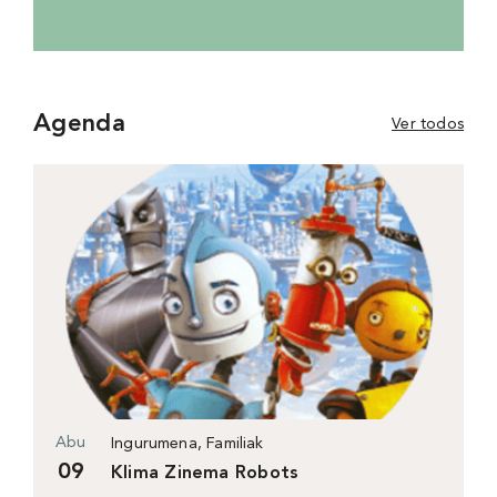
Agenda
Ver todos
Abu
Ingurumena, Familiak
09
Klima Zinema Robots