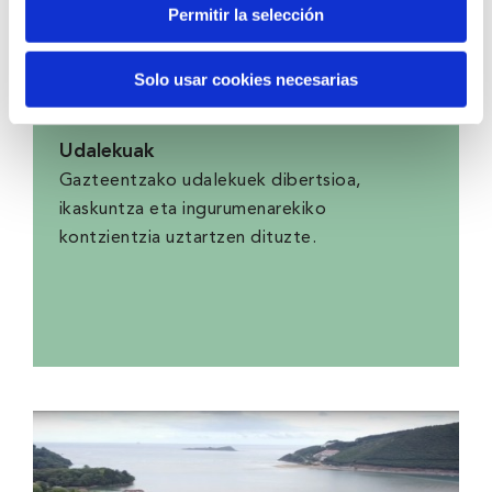
Permitir la selección
Solo usar cookies necesarias
Proiektuak
Udalekuak
Gazteentzako udalekuek dibertsioa,
ikaskuntza eta ingurumenarekiko
kontzientzia uztartzen dituzte.