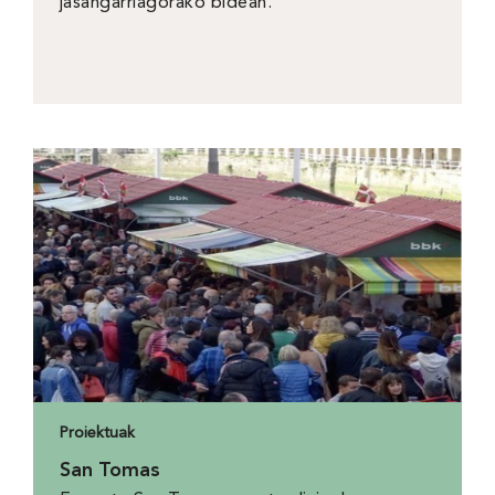
jasangarriagorako bidean.
Proiektuak
San Tomas