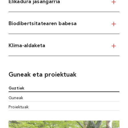
Elikadura jasangarria
Biodibertsitatearen babesa
Klima-aldaketa
Guneak eta proiektuak
Guztiak
Guneak
Proiektuak