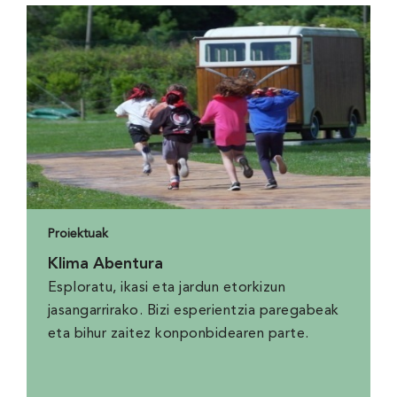
Proiektuak
Klima Abentura
Esploratu, ikasi eta jardun etorkizun
jasangarrirako. Bizi esperientzia paregabeak
eta bihur zaitez konponbidearen parte.