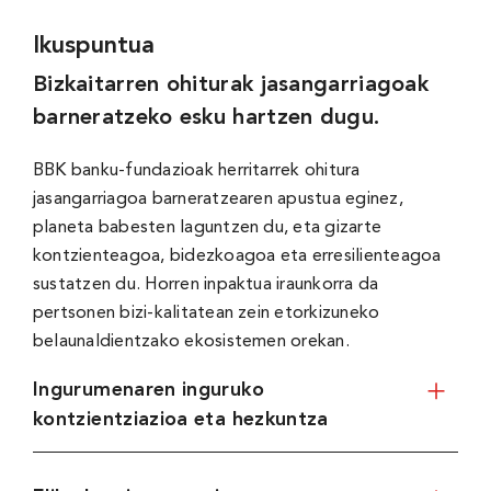
Ikuspuntua
Bizkaitarren ohiturak jasangarriagoak
barneratzeko esku hartzen dugu.
BBK banku-fundazioak herritarrek ohitura
jasangarriagoa barneratzearen apustua eginez,
planeta babesten laguntzen du, eta gizarte
kontzienteagoa, bidezkoagoa eta erresilienteagoa
sustatzen du. Horren inpaktua iraunkorra da
pertsonen bizi-kalitatean zein etorkizuneko
belaunaldientzako ekosistemen orekan.
Ingurumenaren inguruko
kontzientziazioa eta hezkuntza