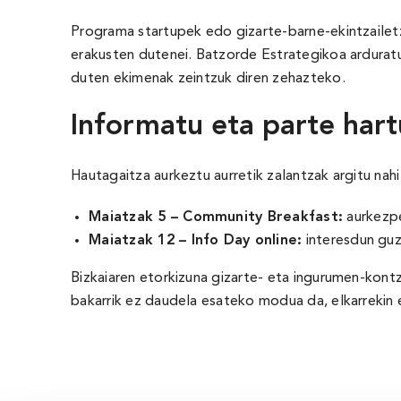
Programa startupek edo gizarte-barne-ekintzailet
erakusten dutenei. Batzorde Estrategikoa arduratu
duten ekimenak zeintzuk diren zehazteko.
Informatu eta parte hart
Hautagaitza aurkeztu aurretik zalantzak argitu nah
Maiatzak 5 – Community Breakfast:
aurkezpe
Maiatzak 12 – Info Day online:
interesdun guzt
Bizkaiaren etorkizuna gizarte- eta ingurumen-kontz
bakarrik ez daudela esateko modua da, elkarreki