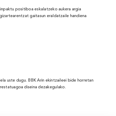
inpaktu positiboa eskalatzeko aukera argia
gizartearentzat gaitasun eraldatzaile handiena
ela uste dugu. BBK Arin ekintzaileei bide horretan
prestatuagoa diseina dezakegulako.