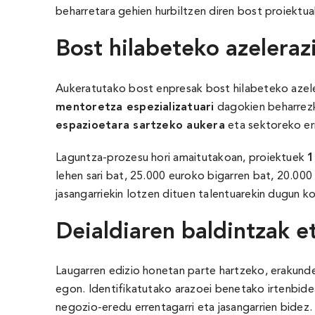
beharretara gehien hurbiltzen diren bost proiektu
Bost hilabeteko azeleraz
Aukeratutako bost enpresak bost hilabeteko azele
mentoretza espezializatuari
dagokien beharrezko
espazioetara sartzeko aukera
eta sektoreko er
Laguntza-prozesu hori amaitutakoan, proiektuek
1
lehen sari bat, 25.000 euroko bigarren bat, 20.000
jasangarriekin lotzen dituen talentuarekin dugun 
Deialdiaren baldintzak et
Laugarren edizio honetan parte hartzeko, erakunde
egon. Identifikatutako arazoei benetako irtenbide
negozio-eredu errentagarri eta jasangarrien bidez.