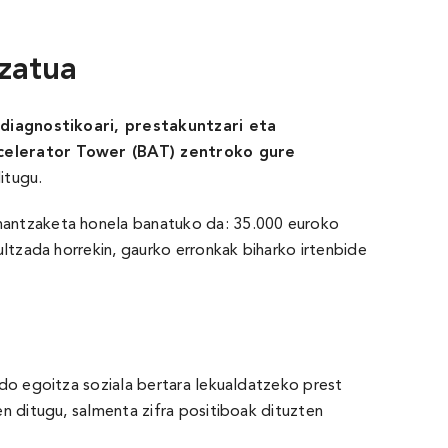
izatua
,
diagnostikoari, prestakuntzari eta
celerator Tower (BAT) zentroko gure
itugu.
inantzaketa honela banatuko da: 35.000 euroko
ltzada horrekin, gaurko erronkak biharko irtenbide
edo egoitza soziala bertara lekualdatzeko prest
n ditugu, salmenta zifra positiboak dituzten