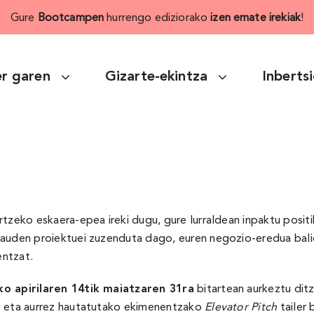
Gure
Bootcampen
hurrengo ediziorako
izen emate irekiak
!
r garen
Gizarte-ekintza
Inberts
rtzeko eskaera-epea ireki dugu, gure lurraldean inpaktu posit
dauden proiektuei zuzenduta dago, euren negozio-eredua balio
entzat.
ko apirilaren 14tik maiatzaren 31ra
bitartean aurkeztu dit
at eta aurrez hautatutako ekimenentzako
Elevator Pitch
tailer 