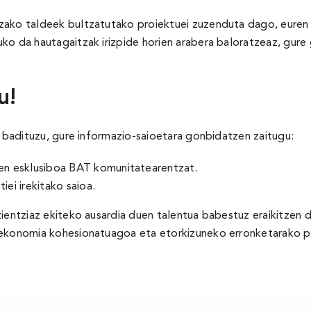
zako taldeek bultzatutako proiektuei zuzenduta dago, euren 
ko da hautagaitzak irizpide horien arabera baloratzeaz, gure 
u!
i badituzu, gure informazio-saioetara gonbidatzen zaitugu:
n esklusiboa BAT komunitatearentzat.
iei irekitako saioa.
ientziaz ekiteko ausardia duen talentua babestuz eraikitzen d
n ekonomia kohesionatuagoa eta etorkizuneko erronketarako 