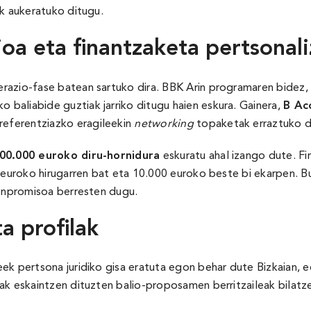
ak aukeratuko ditugu.
ioa eta finantzaketa pertsonal
razio-fase batean sartuko dira. BBK Arin programaren bidez
 baliabide guztiak jarriko ditugu haien eskura. Gainera,
B Ac
referentziazko eragileekin
networking
topaketak erraztuko d
00.000 euroko diru-hornidura
eskuratu ahal izango dute. F
 euroko hirugarren bat eta 10.000 euroko beste bi ekarpen. Bu
konpromisoa berresten dugu.
a profilak
ek pertsona juridiko gisa eratuta egon behar dute Bizkaian, 
ak eskaintzen dituzten balio-proposamen berritzaileak bilatze