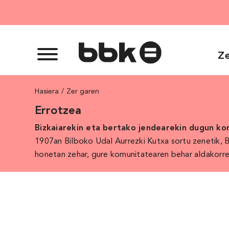
Skip
to
content
Ze
Hasiera
Zer garen
Errotzea
Bizkaiarekin eta bertako jendearekin dugun k
1907an Bilboko Udal Aurrezki Kutxa sortu zenetik, 
honetan zehar, gure komunitatearen behar aldakorre