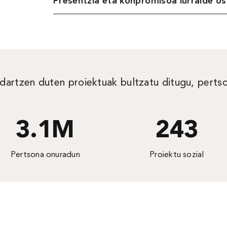
Presentzia eta konpromisoa lurralde o
dartzen duten proiektuak bultzatu ditugu, pertso
3.1
M
243
Pertsona onuradun
Proiektu sozial