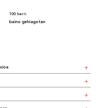
100 herri
baino gehiagotan
sioa