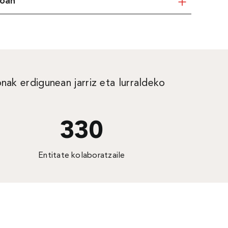
soan
nak erdigunean jarriz eta lurraldeko
330
Entitate kolaboratzaile