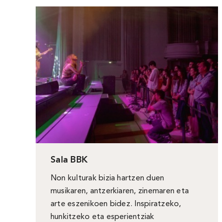
Sala BBK
Non kulturak bizia hartzen duen
musikaren, antzerkiaren, zinemaren eta
arte eszenikoen bidez. Inspiratzeko,
hunkitzeko eta esperientziak