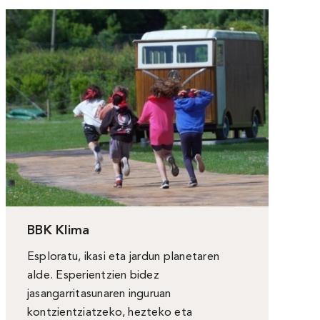
BBK Klima
Esploratu, ikasi eta jardun planetaren
alde. Esperientzien bidez
jasangarritasunaren inguruan
kontzientziatzeko, hezteko eta