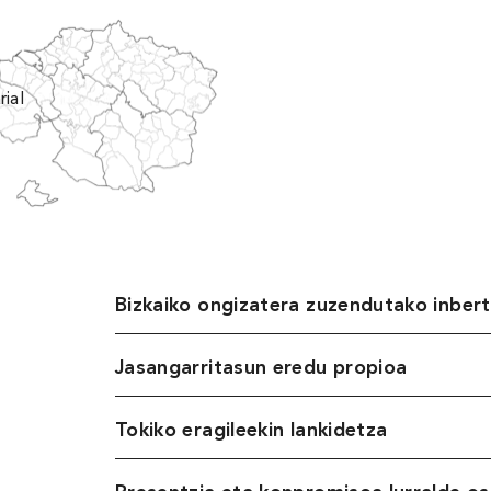
ial
Bizkaiko ongizatera zuzendutako inbert
Jasangarritasun eredu propioa
Tokiko eragileekin lankidetza