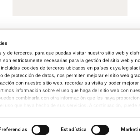
ies
s y de terceros, para que puedas visitar nuestro sitio web y disf
 son estrictamente necesarias para la gestión del sitio web y n
Gizarte-ekintza
 incluidas cookies de terceros ubicados en países cuya legislac
Kultura
,
Pertsonak
,
Ingurumena
,
o de protección de datos, nos permiten mejorar el sitio web grac
Ekintzailetza
racción con nuestro sitio web, recordar su visita y poder mejorar
timos información sobre el uso que haga del sitio web con nues
Agenda
,
Albisteak
,
BBK historiak
 pueden combinarla con otra información que les haya proporcio
del uso que haya hecho de sus servicios. A continuación, puede 
Preferencias
Estadística
Marketi