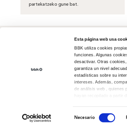
partekatzeko gune bat.
Esta página web usa cook
BBK utiliza cookies propia
funciones. Algunas cookies
Zer garen
desactivar. Otras cookies,
Errotzea
,
Gure historia
,
garantiza un nivel adecuad
Kanpainak
, Gardentasuna
estadísticas sobre su inte
intereses. Además, compar
de análisis web , quienes
Jarri gurekin harremanetan
hayan recopilado a partir 
sus preferencias.
Gran Vía 19-21, 1. 48001 Bilbo (Bizkaia)
Tel. 94 685 94 00
Selección
Necesario
de
Cookien politika
·
Pribatutasun politika
·
Legezko oharra