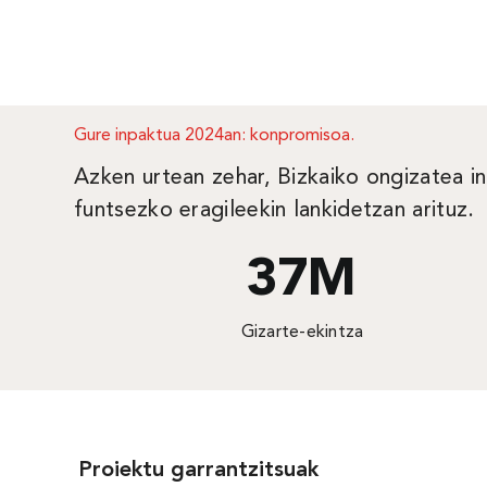
Gure inpaktua 2024an: konpromisoa.
Azken urtean zehar, Bizkaiko ongizatea in
funtsezko eragileekin lankidetzan arituz.
37
M
Gizarte-ekintza
Proiektu garrantzitsuak