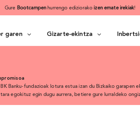
Gure
Bootcampen
hurrengo ediziorako
izen emate irekiak
!
r garen
Gizarte-ekintza
Inberts
onpromisoa
BBK Banku-fundazioak lotura estua izan du Bizkaiko garapen 
tara egokituz egin dugu aurrera, betiere gure lurraldeko ong