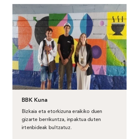
BBK Kuna
Bizkaia eta etorkizuna eraikiko duen
gizarte berrikuntza, inpaktua duten
irtenbideak bultzatuz.