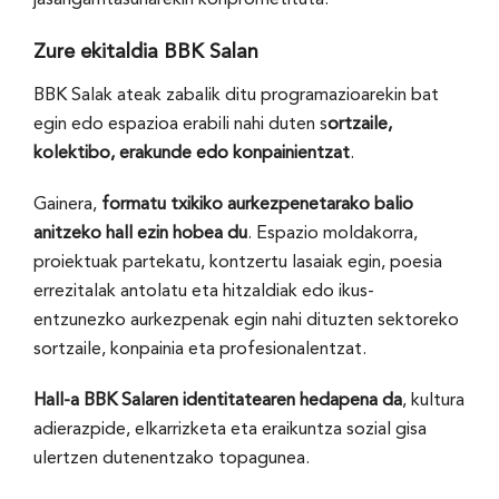
jasangarritasunarekin konprometituta.
Zure ekitaldia BBK Salan
BBK Salak ateak zabalik ditu programazioarekin bat
egin edo espazioa erabili nahi duten s
ortzaile,
kolektibo, erakunde edo konpainientzat
.
Gainera,
formatu txikiko aurkezpenetarako balio
anitzeko hall ezin hobea du
. Espazio moldakorra,
proiektuak partekatu, kontzertu lasaiak egin, poesia
errezitalak antolatu eta hitzaldiak edo ikus-
entzunezko aurkezpenak egin nahi dituzten sektoreko
sortzaile, konpainia eta profesionalentzat.
Hall-a BBK Salaren identitatearen hedapena da
, kultura
adierazpide, elkarrizketa eta eraikuntza sozial gisa
ulertzen dutenentzako topagunea.