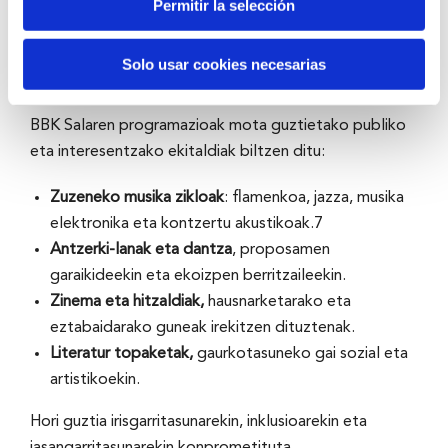
Permitir la selección
eszenikoen bultzatzaile gisa zuen rola berretsiz.
Solo usar cookies necesarias
Publiko guztientzako agenda
BBK Salaren programazioak mota guztietako publiko
eta interesentzako ekitaldiak biltzen ditu:
Zuzeneko musika zikloak
: flamenkoa, jazza, musika
elektronika eta kontzertu akustikoak.7
Antzerki-lanak eta dantza
, proposamen
garaikideekin eta ekoizpen berritzaileekin.
Zinema eta hitzaldiak,
hausnarketarako eta
eztabaidarako guneak irekitzen dituztenak.
Literatur topaketak,
gaurkotasuneko gai sozial eta
artistikoekin.
Hori guztia irisgarritasunarekin, inklusioarekin eta