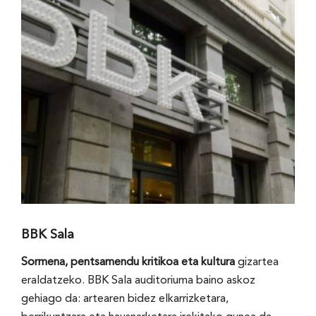
BBK Sala
Sormena, pentsamendu kritikoa eta kultura
gizartea
eraldatzeko. BBK Sala auditoriuma baino askoz
gehiago da: artearen bidez elkarrizketara,