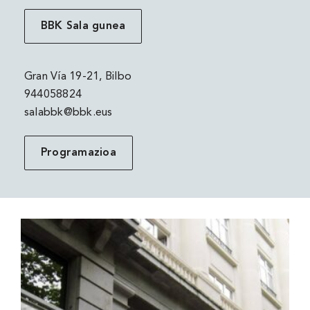
BBK Sala gunea
Gran Vía 19-21, Bilbo
944058824
salabbk@bbk.eus
Programazioa