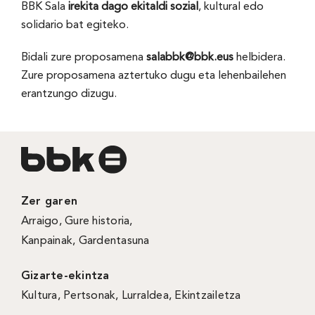
BBK Sala
irekita dago ekitaldi sozial
, kultural edo
solidario bat egiteko.
Bidali zure proposamena
salabbk@bbk.eus
helbidera.
Zure proposamena aztertuko dugu eta lehenbailehen
erantzungo dizugu.
Zer garen
Arraigo
,
Gure historia
,
Kanpainak
, Gardentasuna
Gizarte-ekintza
Kultura
,
Pertsonak
,
Lurraldea
,
Ekintzailetza