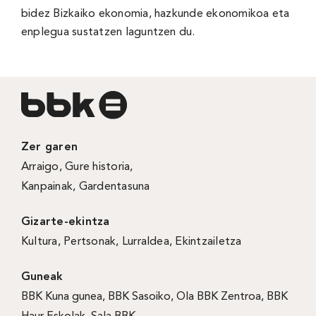
bidez Bizkaiko ekonomia, hazkunde ekonomikoa eta
enplegua sustatzen laguntzen du.
Zer garen
Arraigo
,
Gure historia
,
Kanpainak
, Gardentasuna
Gizarte-ekintza
Kultura
,
Pertsonak
,
Lurraldea
,
Ekintzailetza
Guneak
BBK Kuna gunea
,
BBK Sasoiko
,
Ola BBK Zentroa
,
BBK