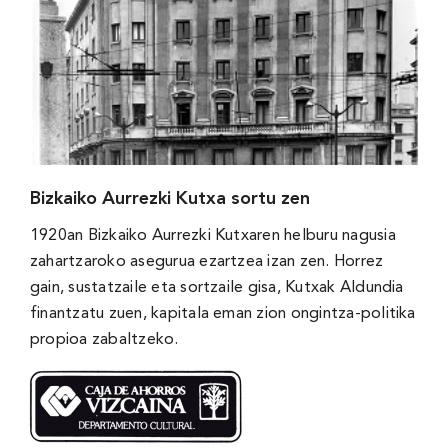
Bizkaiko Aurrezki Kutxa sortu zen
1920an Bizkaiko Aurrezki Kutxaren helburu nagusia
zahartzaroko asegurua ezartzea izan zen. Horrez
gain, sustatzaile eta sortzaile gisa, Kutxak Aldundia
finantzatu zuen, kapitala eman zion ongintza-politika
propioa zabaltzeko.