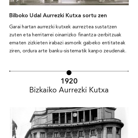
Bilboko Udal Aurrezki Kutxa sortu zen
Garai hartan aurrezki kutxek aurreztea sustatzen
zuten eta herritarrei oinarrizko finantza-zerbitzuak
ematen zizkieten irabazi asmorik gabeko entitateak
ziren, ordura arte banku-sistematik kanpo zeudenak.
1920
Bizkaiko Aurrezki Kutxa