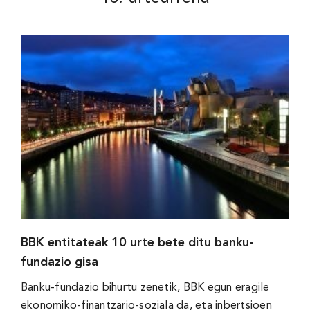
BBK entitateak 10 urte bete ditu banku-
fundazio gisa
Banku-fundazio bihurtu zenetik, BBK egun eragile
ekonomiko-finantzario-soziala da, eta inbertsioen