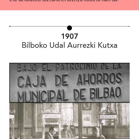
eta lurraldeko biztanleen bizitza hobetu nahi du.
1907
Bilboko Udal Aurrezki Kutxa