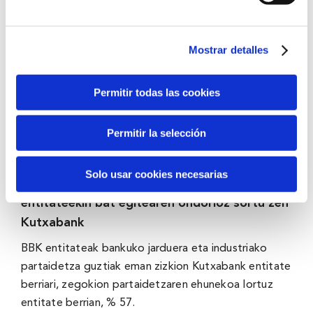
Mostrar detalles
Permitir todas las cookies
Permitir la selección
Solo usar cookies necesarias
BBK entitateak Vital Kutxa eta Kutxa
entitateekin bat egitearen ondorioz sortu zen
Kutxabank
BBK entitateak bankuko jarduera eta industriako
partaidetza guztiak eman zizkion Kutxabank entitate
berriari, zegokion partaidetzaren ehunekoa lortuz
entitate berrian, % 57.