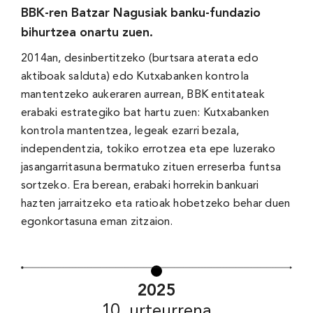
BBK-ren Batzar Nagusiak banku-fundazio
bihurtzea onartu zuen.
2014an, desinbertitzeko (burtsara aterata edo
aktiboak salduta) edo Kutxabanken kontrola
mantentzeko aukeraren aurrean, BBK entitateak
erabaki estrategiko bat hartu zuen: Kutxabanken
kontrola mantentzea, legeak ezarri bezala,
independentzia, tokiko errotzea eta epe luzerako
jasangarritasuna bermatuko zituen erreserba funtsa
sortzeko. Era berean, erabaki horrekin bankuari
hazten jarraitzeko eta ratioak hobetzeko behar duen
egonkortasuna eman zitzaion.
2025
10. urteurrena