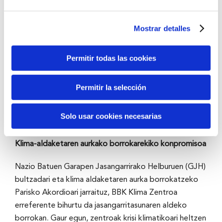
horiek erreferente izan dira ingurumen-hezkuntzan, eta
planetarekin konpromiso sakonagoa hartzeko bidea
Mostrar detalles
markatu dute.
2015ean, BBK Klima Zentroak urrats berri bat eman
Permitir todas las cookies
zuen BBK Jagon proiektua abiaraztean, gazteei
eskola-jazarpenari eta ziberbullyingari aurre egiteko
Permitir la selección
tresnak eskaintzera bideratuta. Proiektu hau XXI.
mendeko erronka sozialetara egokitzeko ahalegin
Solo usar cookies necesarias
zabalago baten parte da.
Klima-aldaketaren aurkako borrokarekiko konpromisoa
Nazio Batuen Garapen Jasangarrirako Helburuen (GJH)
bultzadari eta klima aldaketaren aurka borrokatzeko
Parisko Akordioari jarraituz, BBK Klima Zentroa
erreferente bihurtu da jasangarritasunaren aldeko
borrokan. Gaur egun, zentroak krisi klimatikoari heltzen