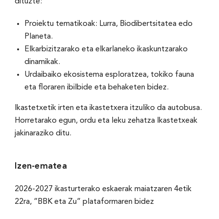
dituzte:
Proiektu tematikoak: Lurra, Biodibertsitatea edo
Planeta.
Elkarbizitzarako eta elkarlaneko ikaskuntzarako
dinamikak.
Urdaibaiko ekosistema esploratzea, tokiko fauna
eta floraren ibilbide eta behaketen bidez.
Ikastetxetik irten eta ikastetxera itzuliko da autobusa.
Horretarako egun, ordu eta leku zehatza Ikastetxeak
jakinaraziko ditu.
Izen-ematea
2026-2027 ikasturterako eskaerak maiatzaren 4etik
22ra, ”
BBK eta Zu
” plataformaren bidez