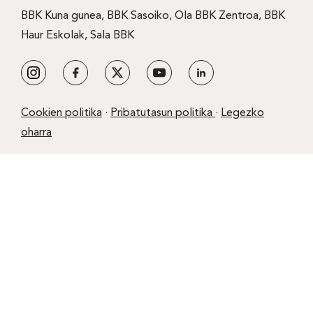
BBK Kuna gunea
,
BBK Sasoiko
,
Ola BBK Zentroa
,
BBK
Haur Eskolak
,
Sala BBK
Cookien politika
·
Pribatutasun politika
·
Legezko
oharra