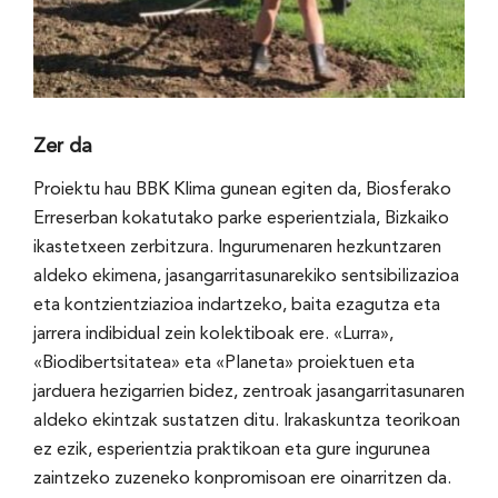
Zer da
Proiektu hau BBK Klima gunean egiten da, Biosferako
Erreserban kokatutako parke esperientziala, Bizkaiko
ikastetxeen zerbitzura. Ingurumenaren hezkuntzaren
aldeko ekimena, jasangarritasunarekiko sentsibilizazioa
eta kontzientziazioa indartzeko, baita ezagutza eta
jarrera indibidual zein kolektiboak ere. «Lurra»,
«Biodibertsitatea» eta «Planeta» proiektuen eta
jarduera hezigarrien bidez, zentroak jasangarritasunaren
aldeko ekintzak sustatzen ditu. Irakaskuntza teorikoan
ez ezik, esperientzia praktikoan eta gure ingurunea
zaintzeko zuzeneko konpromisoan ere oinarritzen da.