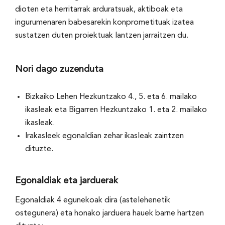
dioten eta herritarrak arduratsuak, aktiboak eta
ingurumenaren babesarekin konprometituak izatea
sustatzen duten proiektuak lantzen jarraitzen du.
Nori dago zuzenduta
Bizkaiko Lehen Hezkuntzako 4., 5. eta 6. mailako
ikasleak eta Bigarren Hezkuntzako 1. eta 2. mailako
ikasleak.
Irakasleek egonaldian zehar ikasleak zaintzen
dituzte.
Egonaldiak eta jarduerak
Egonaldiak 4 egunekoak dira (astelehenetik
ostegunera) eta honako jarduera hauek barne hartzen