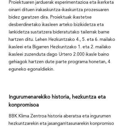
Proiektuaren jarduerak esperimentazioa eta ikerketa
oinarri dituen irakaskuntza-ikaskuntza prozesuaren
bidez garatzen dira. Proiektuak ikastetxe
desberdinetako ikasleen arteko bizikidetza eta
lankidetza sustatzera bideratutako tailerrak barne
hartzen ditu. Lehen Hezkuntzako 4., 5. eta 6. mailako
ikasleei eta Bigarren Hezkuntzako 1. eta 2. mailako
ikasleei zuzenduta dago Urtero 2.000 ikasle baino
gehiagok hartzen dute parte programa honetan, 4
eguneko egonaldiekin.
Ingurumenarekiko historia, hezkuntza eta
konpromisoa
BBK Klima Zentroa historia aberatsa eta ingurumen
hezkuntzarekin eta jasangarritasunarekin konpromiso