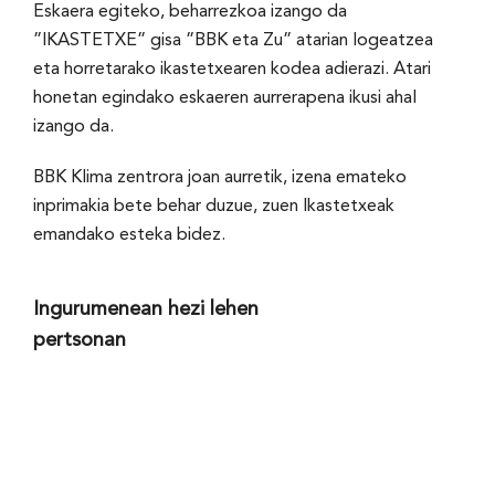
Eskaera egiteko, beharrezkoa izango da
”IKASTETXE” gisa ”BBK eta Zu” atarian logeatzea
eta horretarako ikastetxearen kodea adierazi. Atari
honetan egindako eskaeren aurrerapena ikusi ahal
izango da.
BBK Klima zentrora joan aurretik, izena emateko
inprimakia bete behar duzue, zuen Ikastetxeak
emandako esteka bidez.
Ingurumenean hezi lehen
pertsonan