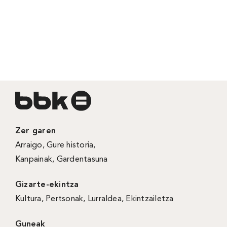
Zer garen
Arraigo
,
Gure historia
,
Kanpainak
, Gardentasuna
Gizarte-ekintza
Kultura
,
Pertsonak
,
Lurraldea
,
Ekintzailetza
Guneak