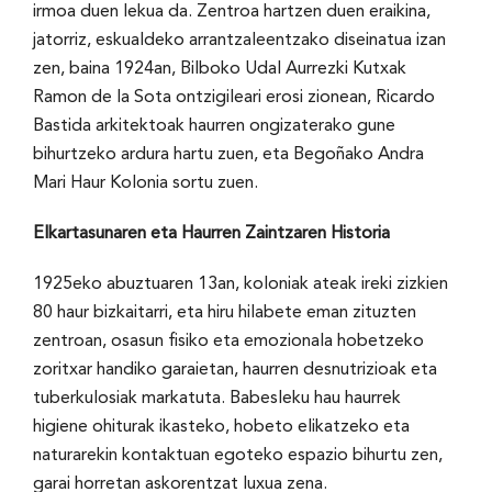
irmoa duen lekua da. Zentroa hartzen duen eraikina,
jatorriz, eskualdeko arrantzaleentzako diseinatua izan
zen, baina 1924an, Bilboko Udal Aurrezki Kutxak
Ramon de la Sota ontzigileari erosi zionean, Ricardo
Bastida arkitektoak haurren ongizaterako gune
bihurtzeko ardura hartu zuen, eta Begoñako Andra
Mari Haur Kolonia sortu zuen.
Elkartasunaren eta Haurren Zaintzaren Historia
1925eko abuztuaren 13an, koloniak ateak ireki zizkien
80 haur bizkaitarri, eta hiru hilabete eman zituzten
zentroan, osasun fisiko eta emozionala hobetzeko
zoritxar handiko garaietan, haurren desnutrizioak eta
tuberkulosiak markatuta. Babesleku hau haurrek
higiene ohiturak ikasteko, hobeto elikatzeko eta
naturarekin kontaktuan egoteko espazio bihurtu zen,
garai horretan askorentzat luxua zena.