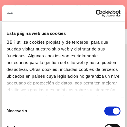
Skip
×
Gure
Bootcampen
hurrengo ediziorako
izen
to
Open
emate irekiak
!
content
EUS
Esta página web usa cookies
BBK utiliza cookies propias y de terceros, para que
puedas visitar nuestro sitio web y disfrutar de sus
funciones. Algunas cookies son estrictamente
necesarias para la gestión del sitio web y no se pueden
desactivar. Otras cookies, incluidas cookies de terceros
Zer garen
ubicados en países cuya legislación no garantiza un nivel
Arraigo
,
Gure historia
,
adecuado de protección de datos, nos permiten mejorar
Kanpainak
, Gardentasuna
el sitio web gracias a estadísticas sobre su interacción
con nuestro sitio web, recordar su visita y poder mejorar
Gizarte-ekintza
sus intereses. Además, compartimos información sobre
Selección
el uso que haga del sitio web con nuestros partners de
Kultura
,
Pertsonak
,
Lurraldea
,
Ekintzailetza
Necesario
de
análisis web , quienes pueden combinarla con otra
consentimiento
información que les haya proporcionado o que hayan
Guneak