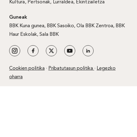
Kultura
,
Pertsonak
,
Lurraldea
,
Ekintzailetza
Guneak
BBK Kuna gunea
,
BBK Sasoiko
,
Ola BBK Zentroa
,
BBK
Haur Eskolak
,
Sala BBK
Cookien politika
·
Pribatutasun politika
·
Legezko
oharra