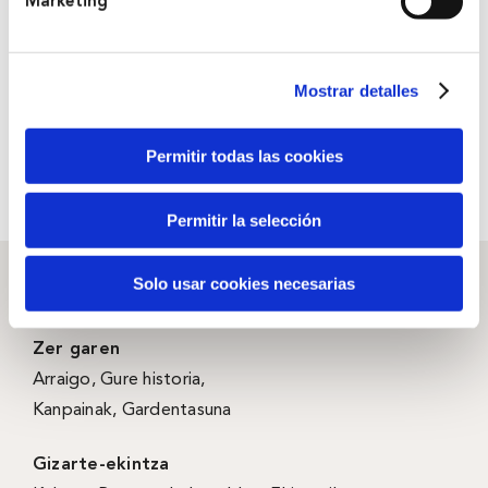
Marketing
Mostrar detalles
Permitir todas las cookies
Permitir la selección
Solo usar cookies necesarias
Zer garen
Arraigo
,
Gure historia
,
Kanpainak
, Gardentasuna
Gizarte-ekintza