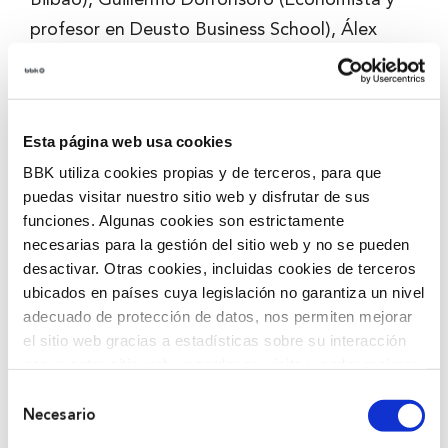
profesor en Deusto Business School), Álex
Arteche (CEO del Grupo Arteche), entre otras
personas que comparten una visión común:
construir el futuro desde decisiones
Esta página web usa cookies
conscientes, valientes y con impacto real.
BBK utiliza cookies propias y de terceros, para que
puedas visitar nuestro sitio web y disfrutar de sus
Descubre las decisiones que definen nuestro
funciones. Algunas cookies son estrictamente
compromiso con u
n
recorrido interactivo
por
necesarias para la gestión del sitio web y no se pueden
los pilares que construyen nuestro impacto en
desactivar. Otras cookies, incluidas cookies de terceros
Bizkaia: personas, cultura, oportunidades y
ubicados en países cuya legislación no garantiza un nivel
adecuado de protección de datos, nos permiten mejorar
sostenibilidad.
el sitio web gracias a estadísticas sobre su interacción
con nuestro sitio web, recordar su visita y poder mejorar
sus intereses. Además, compartimos información sobre
10 años, 10 acciones
Selección
el uso que haga del sitio web con nuestros partners de
Necesario
de
análisis web , quienes pueden combinarla con otra
Para conmemorar estos diez años, la
consentimiento