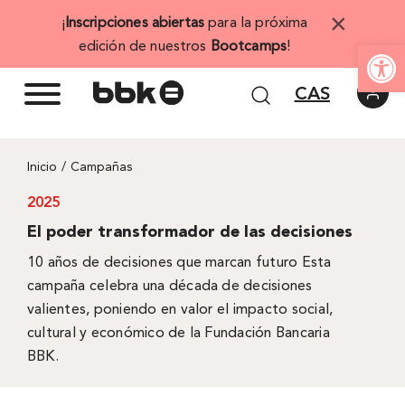
Saltar
×
¡
Inscripciones abiertas
para la próxima
al
Abrir 
edición de nuestros
Bootcamps
!
contenido
CAS
Inicio
Campañas
2025
El poder transformador de las decisiones
10 años de decisiones que marcan futuro Esta
campaña celebra una década de decisiones
valientes, poniendo en valor el impacto social,
cultural y económico de la Fundación Bancaria
BBK.