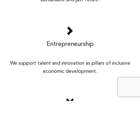
Entrepreneurship
We support talent and innovation as pillars of inclusive
economic development.
Investment
We promote a responsible investment model that
prioritizes social impact and long-term development