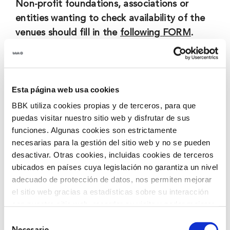
Non-profit foundations, associations or
entities wanting to check availability of the
venues should fill in the
following
FORM
.
You will need to carefully read the
‘Sasoiko Centre
Risk and Evacuation Protocol’
before filling in the
form.
Esta página web usa cookies
Requests must be sent at least 5 days before the
BBK utiliza cookies propias y de terceros, para que
date of the event. Submitting the information does
puedas visitar nuestro sitio web y disfrutar de sus
funciones. Algunas cookies son estrictamente
not guarantee that the venue is available or that the
necesarias para la gestión del sitio web y no se pueden
event can be held.
desactivar. Otras cookies, incluidas cookies de terceros
ubicados en países cuya legislación no garantiza un nivel
We will contact you as soon as possible.
adecuado de protección de datos, nos permiten mejorar
el sitio web gracias a estadísticas sobre su interacción
con nuestro sitio web, recordar su visita y poder mejorar
sus intereses. Además, compartimos información sobre
Selección
el uso que haga del sitio web con nuestros partners de