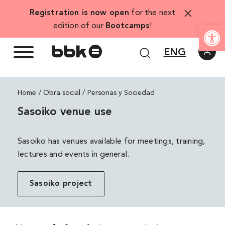
Skip
×
Registration is now open
for the next
to
Open
edition of our
Bootcamps
!
content
ENG
Home
Personas y Sociedad
Sasoiko venue use
Sasoiko has venues available for meetings, training,
lectures and events in general.
Sasoiko project