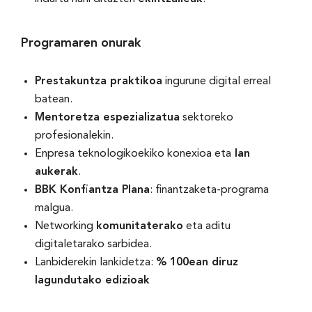
Programaren onurak
Prestakuntza praktikoa
ingurune digital erreal
batean.
Mentoretza espezializatua
sektoreko
profesionalekin.
Enpresa teknologikoekiko konexioa eta
lan
aukerak
.
BBK Konfiantza Plana
: finantzaketa-programa
malgua.
Networking
komunitaterako
eta aditu
digitaletarako sarbidea.
Lanbiderekin lankidetza:
% 100ean diruz
lagundutako edizioak