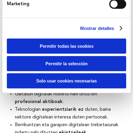
programatzea eta garatzea.
Marketing
Marketin digitala:
Estrategia digitalak eta online
posizionamendua.
Mostrar detalles
Nori dago zuzenduta
Permitir todas las cookies
Bootcamp programa sektore digitalean ibilbidea egin
nahi duten pertsonei zuzenduta dago, honako hauek
Permitir la selección
barne:
Teknologiaren alorrean lan aukerak bilatzen duten
Solo usar cookies necesarias
langabetuak
.
Gaitasun digitalak hobetu nahi dituzten
profesional aktiboak
.
Teknologian
esperientziarik ez
duten, baina
sektore digitalean interesa duten pertsonak.
Berrikuntzan eta garapen digitalean trebetasunak
indartu nahi dituzten
ekintzaileak
.