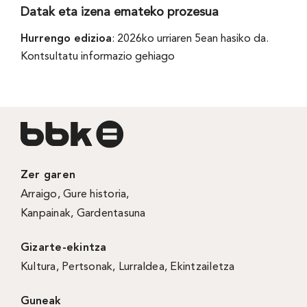
Datak eta izena emateko prozesua
Hurrengo edizioa
: 2026ko urriaren 5ean hasiko da.
Kontsultatu informazio gehiago
Zer garen
Arraigo
,
Gure historia
,
Kanpainak
, Gardentasuna
Gizarte-ekintza
Kultura
,
Pertsonak
,
Lurraldea
,
Ekintzailetza
Guneak