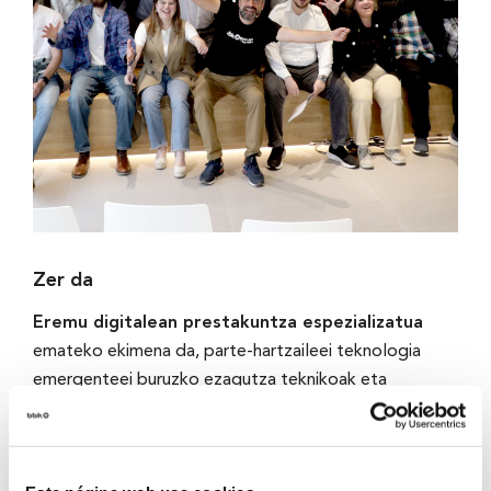
Zer da
Eremu digitalean prestakuntza espezializatua
emateko ekimena da, parte-hartzaileei teknologia
emergenteei buruzko ezagutza teknikoak eta
trebetasun praktikoak emateko diseinatua. Ikaskuntza
trinkoaren bidez, ikasleek
sektore teknologikoan
kalitatezko enpleguak
lortzeko beharrezkoak diren