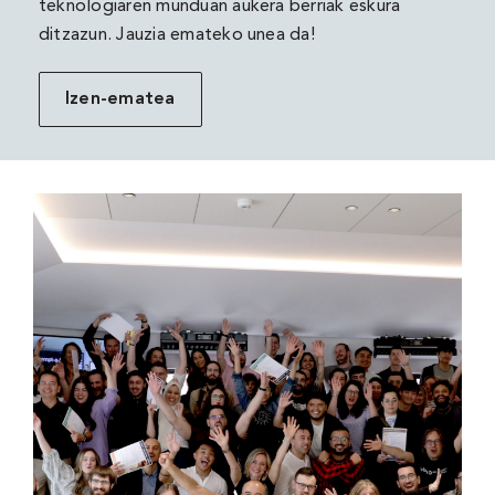
teknologiaren munduan aukera berriak eskura
ditzazun. Jauzia emateko unea da!
Izen-ematea