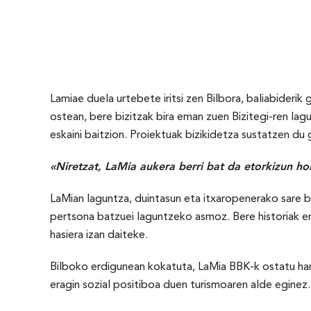
Lamiae duela urtebete iritsi zen Bilbora, baliabideri
ostean, bere bizitzak bira eman zuen Bizitegi-ren lag
eskaini baitzion. Proiektuak bizikidetza sustatzen du 
«Niretzat, LaMia aukera berri bat da etorkizun h
LaMian laguntza, duintasun eta itxaropenerako sare b
pertsona batzuei laguntzeko asmoz. Bere historiak er
hasiera izan daiteke.
Bilboko erdigunean kokatuta, LaMia BBK-k ostatu har
eragin sozial positiboa duen turismoaren alde eginez.