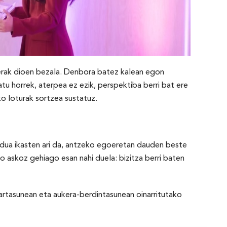
, berak dioen bezala. Denbora batez kalean egon
tu horrek, aterpea ez ezik, perspektiba berri bat ere
ko loturak sortzea sustatuz.
radua ikasten ari da, antzeko egoeretan dauden beste
 askoz gehiago esan nahi duela: bizitza berri baten
artasunean eta aukera-berdintasunean oinarritutako