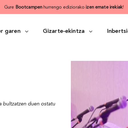
Gure
Bootcampen
hurrengo ediziorako
izen emate irekiak
!
r garen
Gizarte-ekintza
Inberts
a bultzatzen duen ostatu