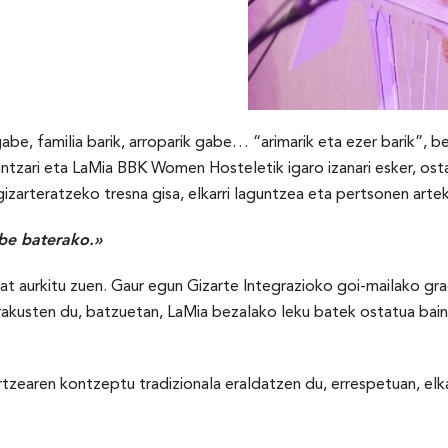
k gabe, familia barik, arroparik gabe… “arimarik eta ezer barik”
untzari eta LaMia BBK Women Hosteletik igaro izanari esker, osta
gizarteratzeko tresna gisa, elkarri laguntzea eta pertsonen arte
obe baterako.»
at aurkitu zuen. Gaur egun Gizarte Integrazioko goi-mailako g
akusten du, batzuetan, LaMia bezalako leku batek ostatua baino
tzearen kontzeptu tradizionala eraldatzen du, errespetuan, elk