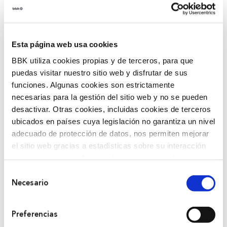
Esta página web usa cookies
BBK utiliza cookies propias y de terceros, para que
puedas visitar nuestro sitio web y disfrutar de sus
funciones. Algunas cookies son estrictamente
necesarias para la gestión del sitio web y no se pueden
desactivar. Otras cookies, incluidas cookies de terceros
Nuria Carrillok, Ekin programako aholkulari edo
ubicados en países cuya legislación no garantiza un nivel
mentoreak, helburudun proiektuak bultzatzea bilatzen
adecuado de protección de datos, nos permiten mejorar
duen ekimen baten kalitatea eta berotasuna
el sitio web gracias a estadísticas sobre su interacción
azpimarratu ditu.
con nuestro sitio web, recordar su visita y poder mejorar
sus intereses. Además, compartimos información sobre
Selección
“Oso programa gomendagarria da, oso ondo
el uso que haga del sitio web con nuestros partners de
Necesario
de
antolatuta eta baliabide asko dituena. Bridge for
análisis web , quienes pueden combinarla con otra
consentimiento
billions taldearen eta BBK Banku Fundazioaren
información que les haya proporcionado o que hayan
Preferencias
laguntza sentitzen duzu uneoro”.
recopilado a partir del uso que haya hecho de sus