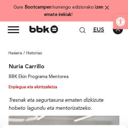
Skip
×
Gure
Bootcampen
hurrengo ediziorako
izen
to
Open
emate irekiak
!
content
EUS
Hasiera
Historias
Nuria Carrillo
BBK Ekin Programa Mentorea
Enplegua eta ekintzailetza
Tresnak eta segurtasuna ematen dizkizute
hobeto lagundu eta mentorizatzeko.