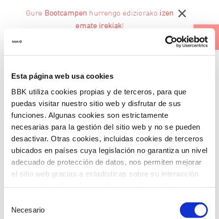
Skip
×
Gure
Bootcampen
hurrengo ediziorako
izen
to
content
Ouvrir la 
emate irekiak
!
FR
Esta página web usa cookies
BBK utiliza cookies propias y de terceros, para que
Home
Proyectos Sasoiko
puedas visitar nuestro sitio web y disfrutar de sus
Historias BBK
funciones. Algunas cookies son estrictamente
necesarias para la gestión del sitio web y no se pueden
Pequeñas grandes historias que muestran
desactivar. Otras cookies, incluidas cookies de terceros
el impacto real de nuestros proyectos.
ubicados en países cuya legislación no garantiza un nivel
Voces que inspiran, transforman y nos
adecuado de protección de datos, nos permiten mejorar
acercan al corazón de Fundación Bancaria
el sitio web gracias a estadísticas sobre su interacción
BBK.
con nuestro sitio web, recordar su visita y poder mejorar
sus intereses. Además, compartimos información sobre
Selección
el uso que haga del sitio web con nuestros partners de
Necesario
de
Leer la historia completa