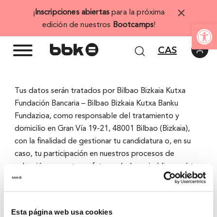
Saltar
×
¡
Inscripciones abiertas
para la próxima
al
Abrir 
edición de nuestros
Bootcamps
!
contenido
CAS
Tus datos serán tratados por Bilbao Bizkaia Kutxa
Fundación Bancaria – Bilbao Bizkaia Kutxa Banku
Fundazioa, como responsable del tratamiento y
domicilio en Gran Vía 19-21, 48001 Bilbao (Bizkaia),
con la finalidad de gestionar tu candidatura o, en su
caso, tu participación en nuestros procesos de
selección presentes o futuros. La base jurídica será tu
consentimiento otorgado mediante el envío
voluntario del curriculum o, en su caso, la necesidad de
ejecutar la relación precontractual que, en su caso,
Esta página web usa cookies
podría establecerse entre las partes. Tus datos no