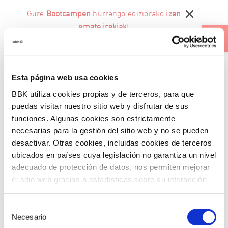
Skip
×
Gure
Bootcampen
hurrengo ediziorako
izen
to
content
Ouvrir la 
emate irekiak
!
FR
Esta página web usa cookies
BBK utiliza cookies propias y de terceros, para que
Home
Empleo y Emprendimiento
puedas visitar nuestro sitio web y disfrutar de sus
Historias BBK
funciones. Algunas cookies son estrictamente
necesarias para la gestión del sitio web y no se pueden
Pequeñas grandes historias que muestran
desactivar. Otras cookies, incluidas cookies de terceros
el impacto real de nuestros proyectos.
ubicados en países cuya legislación no garantiza un nivel
Voces que inspiran, transforman y nos
adecuado de protección de datos, nos permiten mejorar
acercan al corazón de Fundación Bancaria
el sitio web gracias a estadísticas sobre su interacción
BBK.
con nuestro sitio web, recordar su visita y poder mejorar
sus intereses. Además, compartimos información sobre
Selección
el uso que haga del sitio web con nuestros partners de
Necesario
de
análisis web , quienes pueden combinarla con otra