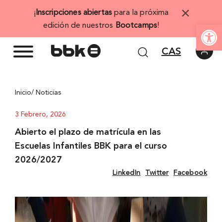
Saltar
×
¡
Inscripciones abiertas
para la próxima
al
Abrir 
edición de nuestros
Bootcamps
!
contenido
CAS
Inicio
/ Noticias
3 Febrero, 2026
Abierto el plazo de matrícula en las
Escuelas Infantiles BBK para el curso
2026/2027
LinkedIn
Twitter
Facebook