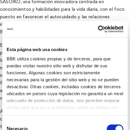
SASOIKO, una formación innovadora centrada en
conocimientos y habilidades para la vida diaria, con el foco
puesto en favorecer el autocuidado y las relaciones
interpersonales. Las inscripciones están abiertas en la
web
BBK Y TU
hasta el próximo 30 de septiembre.
En esta etapa de la vida, son muchas y muy diversas las
Esta página web usa cookies
preguntas que pueden surgir: ¿Cómo puedo protegerme de
BBK utiliza cookies propias y de terceros, para que
los peligros de internet? ¿Qué pautas puedo seguir para
puedas visitar nuestro sitio web y disfrutar de sus
mantener la salud? ¿Cómo puedo adaptar mi casa a esta
funciones. Algunas cookies son estrictamente
nueva etapa? ¿Cómo conviene que organice mis asuntos
necesarias para la gestión del sitio web y no se pueden
financieros? ¿Qué ventajas me ofrece la digitalización de la
desactivar. Otras cookies, incluidas cookies de terceros
administración? ¿Qué puedo hacer ante una situación de
ubicados en países cuya legislación no garantiza un nivel
violencia? ¿Cómo puedo planificar mi futuro?
adecuado de protección de datos, nos permiten mejorar
el sitio web gracias a estadísticas sobre su interacción
AGEKIN SASOIKO dará respuesta a estas y a otras muchas
con nuestro sitio web, recordar su visita y poder mejorar
cuestiones desde el próximo día 3 de octubre y durante
sus intereses. Además, compartimos información sobre
Selección
todo el curso académico 2022-2023, hasta el 31 de mayo.
el uso que haga del sitio web con nuestros partners de
Necesario