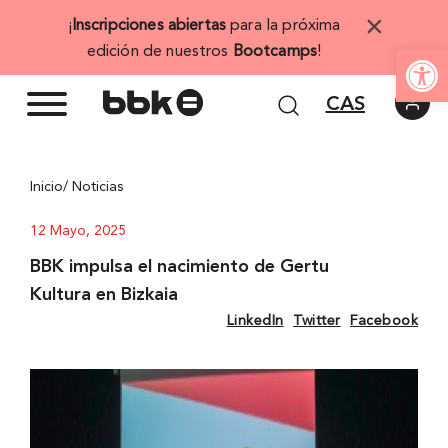
Saltar
×
¡
Inscripciones abiertas
para la próxima
al
Abrir 
edición de nuestros
Bootcamps
!
contenido
CAS
Inicio
/ Noticias
12 Mayo, 2025
BBK impulsa el nacimiento de Gertu
Kultura en Bizkaia
LinkedIn
Twitter
Facebook