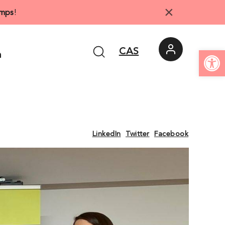
×
mps
!
Abrir 
CAS
n
LinkedIn
Twitter
Facebook