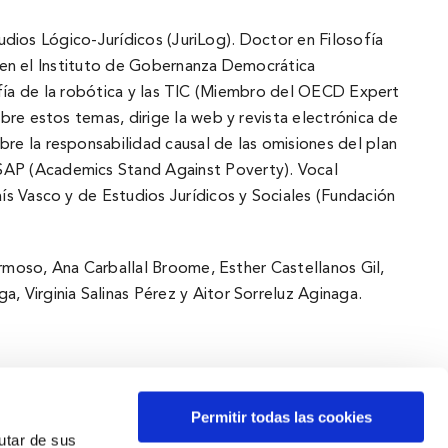
udios Lógico-Jurí­dicos (JuriLog). Doctor en Filosofí­a
or en el Instituto de Gobernanza Democrática
osofí­a de la robótica y las TIC (Miembro del OECD Expert
bre estos temas, dirige la web y revista electrónica de
e la responsabilidad causal de las omisiones del plan
SAP (Academics Stand Against Poverty). Vocal
s Vasco y de Estudios Jurí­dicos y Sociales (Fundación
ormoso, Ana Carballal Broome, Esther Castellanos Gil,
 Virginia Salinas Pérez y Aitor Sorreluz Aginaga.
Permitir todas las cookies
rutar de sus