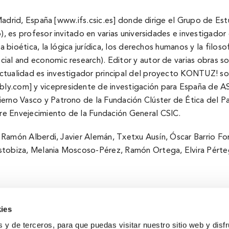
C, Madrid, España [www.ifs.csic.es] donde dirige el Grupo de Est
io), es profesor invitado en varias universidades e investigad
la bioética, la lógica jurí­dica, los derechos humanos y la fil
al and economic research). Editor y autor de varias obras so
tualidad es investigador principal del proyecto KONTUZ! sobr
ly.com] y vicepresidente de investigación para España de A
rno Vasco y Patrono de la Fundación Clúster de Ética del Paí­
re Envejecimiento de la Fundación General CSIC.
an Ramón Alberdi, Javier Alemán, Txetxu Ausí­n, Óscar Barrio F
stobiza, Melania Moscoso-Pérez, Ramón Ortega, Elvira Pértega,
ies
s y de terceros, para que puedas visitar nuestro sitio web y disf