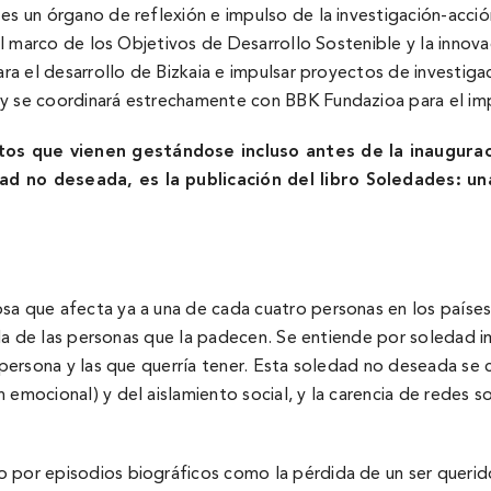
 es un órgano de reflexión e impulso de la investigación-acci
 el marco de los Objetivos de Desarrollo Sostenible y la inno
ara el desarrollo de Bizkaia e impulsar proyectos de investiga
y se coordinará estrechamente con BBK Fundazioa para el impul
os que vienen gestándose incluso antes de la inauguraci
dad no deseada, es la publicación del libro Soledades: u
a que afecta ya a una de cada cuatro personas en los paí­ses
e vida de las personas que la padecen. Se entiende por soleda
a persona y las que querrí­a tener. Esta soledad no deseada se
n emocional) y del aislamiento social, y la carencia de redes 
por episodios biográficos como la pérdida de un ser querido,