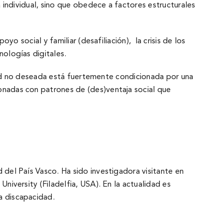
a individual, sino que obedece a factores estructurales
yo social y familiar (desafiliación), la crisis de los
ologí­as digitales.
oledad no deseada está fuertemente condicionada por una
onadas con patrones de (des)ventaja social que
 del Paí­s Vasco. Ha sido investigadora visitante en
niversity (Filadelfia, USA). En la actualidad es
a discapacidad.