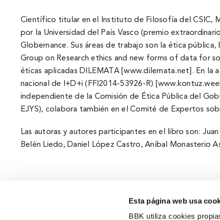
Cientí­fico titular en el Instituto de Filosofí­a del CSI
por la Universidad del Paí­s Vasco (premio extraordinar
Globernance. Sus áreas de trabajo son la ética pública, 
Group on Research ethics and new forms of data for soci
éticas aplicadas DILEMATA [www.dilemata.net]. En la ac
nacional de I+D+i (FFI2014-53926-R) [www.kontuz.weeb
independiente de la Comisión de Ética Pública del Gobie
EJYS), colabora también en el Comité de Expertos sob
Las autoras y autores participantes en el libro son: Ju
Belén Liedo, Daniel López Castro, Aní­bal Monasterio A
Esta página web usa cook
BBK utiliza cookies propia