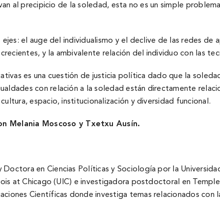
evan al precipicio de la soledad, esta no es un simple problem
jes: el auge del individualismo y el declive de las redes de apo
ecientes, y la ambivalente relación del individuo con las tecn
ificativas es una cuestión de justicia polí­tica dado que la s
ualdades con relación a la soledad están directamente relaci
ultura, espacio, institucionalización y diversidad funcional.
n Melania Moscoso y Txetxu Ausí­n.
Doctora en Ciencias Polí­ticas y Sociologí­a por la Universidad
nois at Chicago (UIC) e investigadora postdoctoral en Temple U
aciones Cientí­ficas donde investiga temas relacionados con l