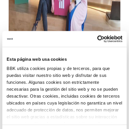
Esta página web usa cookies
BBK utiliza cookies propias y de terceros, para que
puedas visitar nuestro sitio web y disfrutar de sus
funciones. Algunas cookies son estrictamente
necesarias para la gestión del sitio web y no se pueden
desactivar. Otras cookies, incluidas cookies de terceros
BBK Kuna: La Casa de los ODS
ha presentado
ubicados en países cuya legislación no garantiza un nivel
esta mañana, de la mano de
Eider Inunciaga
,
adecuado de protección de datos, nos permiten mejorar
el sitio web gracias a estadísticas sobre su interacción
Directora de BBK Kuna, y
Braulio Gómez
, Director
con nuestro sitio web, recordar su visita y poder mejorar
del Deustobarometro, “
Habitantes del Futuro”,