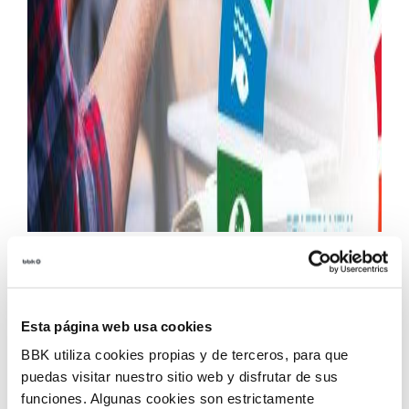
BBK Kuna
,
la Casa de los ODS
, fiel a su misión de
divulgar e incidir en los Objetivos de Desarrollo
Sostenible,
volverá a sacar los ODS a la calle con
Esta página web usa cookies
la segunda edición de ODS Eguna el SÁBADO 23
BBK utiliza cookies propias y de terceros, para que
DE SEPTIEMBRE.
puedas visitar nuestro sitio web y disfrutar de sus
funciones. Algunas cookies son estrictamente
A lo largo de todo el día,
BBK ODS EGUNA
, llenará