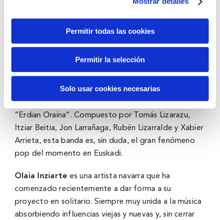
Mostrar detalles
Sostenible.
El broche de oro de la jornada llegará de la
Permitir todas las cookies
mano de KUNA FEST
, que reunirá a las
bandas
BULEGO, OLAIA INZIARTE y
Permitir la selección
SUPERCREMALLERAS
en la Explanada del
Guggenheim al anochecer.
Solo usar cookies necesarias
Bulego
conquistó al público con su disco debut,
“Erdian Oraina”. Compuesto por Tomás Lizarazu,
Itziar Beitia, Jon Larrañaga, Rubén Lizarralde y Xabier
Arrieta, esta banda es, sin duda, el gran fenómeno
pop del momento en Euskadi.
Olaia Inziarte
es una artista navarra que ha
comenzado recientemente a dar forma a su
proyecto en solitario. Siempre muy unida a la música
absorbiendo influencias viejas y nuevas y, sin cerrar