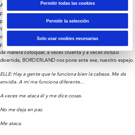
Permitir todas las cookies
Así, Eguilior explica en BORDERLAND el sentir de una
persona hipersensible: ELLE. Un ser tan sensible que lucha
Permitir la selección
por no sentirse morir ante cualquier conflicto y al mismo
tiempo muestra al espectador que todos tenemos rasgos
de ELLE, pero también de personas con trastorno de la
Solo usar cookies necesarias
personalidad, Bipolares, Antisociales, Dependientes… Y así,
de manera coloquial, a veces cruenta y a veces incluso
divertida, BORDERLAND nos pone ante ese, nuestro espejo.
ELLE: Hay a gente que le funciona bien la cabeza. Me da
envidia. A mí me funciona diferente…
A veces me ataca él y me dice cosas.
No me deja en paz.
Me ataca.