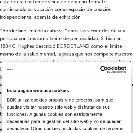
esta ópera contemporánea de pequeño formato,
continuando su vocación como espacio de creación
independiente, además de exhibición.
“Borderland -maldita cabeza-” narra las vicisitudes de una
persona con trastorno límite de personalidad. Si bien en
1884 C. Hughes describió BORDERLAND como el límite
mismo de la salud mental, la pieza que nos compete muestra
al espectador las verdaderas vivencias de una persona límite.
Lo traslada al lugar en el que sentirse libre y resguardado es
la propia psique. Lo enfrenta a ese abrazo perenne que hace
a la protagonista sobrevivirse a sí misma y mecerse en ese, su
Esta página web usa cookies
mundo: BORDERLAND.
BBK utiliza cookies propias y de terceros, para que
puedas visitar nuestro sitio web y disfrutar de sus
Un viaje a la tierra en la que estas personas limítrofes, estos
funciones. Algunas cookies son estrictamente
borderlines, habitan; un viaje a ese limbo en el que se hallan
necesarias para la gestión del sitio web y no se pueden
aparentando ser “normales”, esforzándose por encajar en
desactivar. Otras cookies, incluidas cookies de terceros
ese mundo neuronormativo en el que no tienen cabida.