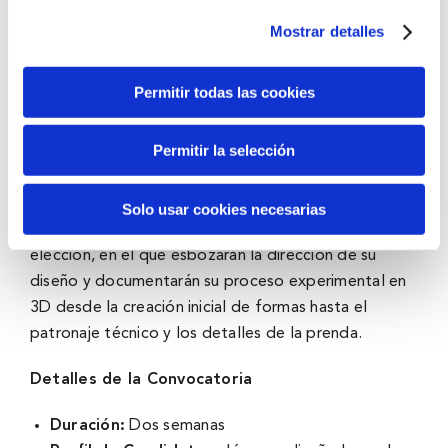
procesos técnicos. La innovación y la
experimentación relacionados con los conceptos
Mostrar detalles
elegidos por los estudiantes, el diseño creativo y las
metodologías de construcción.
Permitir todas las cookies
Los estudiantes trabajarán en la visualización de un
Permitir la selección
concepto narrativo personal relacionado con el
briefing de “Transmissions” y seleccionarán un área
de estudio. Elaborarán un extenso portfolio
Solo usar cookies necesarias
personal de investigación, en un formato de su
elección, en el que esbozarán la dirección de su
diseño y documentarán su proceso experimental en
3D desde la creación inicial de formas hasta el
patronaje técnico y los detalles de la prenda.
Detalles de la Convocatoria
Duración:
Dos semanas