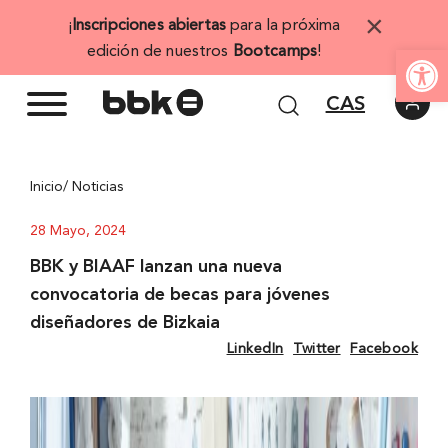
Saltar
×
¡
Inscripciones abiertas
para la próxima
al
Abrir 
edición de nuestros
Bootcamps
!
contenido
CAS
Inicio
/ Noticias
28 Mayo, 2024
BBK y BIAAF lanzan una nueva
convocatoria de becas para jóvenes
diseñadores de Bizkaia
LinkedIn
Twitter
Facebook