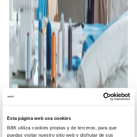
BBK y Bilbao International Art & Fashion
continúan su compromiso con el desarrollo del
Esta página web usa cookies
talento creativo, abriendo una nueva convocatoria
BBK utiliza cookies propias y de terceros, para que
de becas destinada a jóvenes diseñadores de moda,
puedas visitar nuestro sitio web y disfrutar de sus