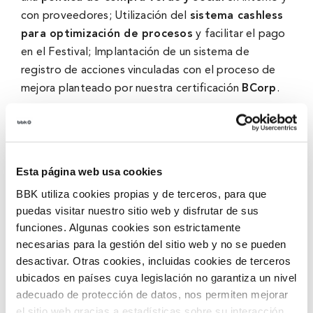
con proveedores; Utilización del
sistema cashless
para optimización de procesos
y facilitar el pago
en el Festival; Implantación de un sistema de
registro de acciones vinculadas con el proceso de
mejora planteado por nuestra certificación
BCorp
.
El gran Bilbao, la ciudad de nuestro festival
El festival es parte activa de la ciudad antes,
Esta página web usa cookies
después y durante el evento. Su objetivo es
colaborar y apoyar la economía de la comunidad y
BBK utiliza cookies propias y de terceros, para que
enriquecer el escenario cultural generando un
puedas visitar nuestro sitio web y disfrutar de sus
ecosistema de alianzas.
funciones. Algunas cookies son estrictamente
necesarias para la gestión del sitio web y no se pueden
El festival trabaja conjuntamente con las
desactivar. Otras cookies, incluidas cookies de terceros
asociaciones de vecinos
de los barrios de Altamira,
ubicados en países cuya legislación no garantiza un nivel
adecuado de protección de datos, nos permiten mejorar
San Gabriel y Monte Caramelo, anexos a
el sitio web gracias a estadísticas sobre su interacción
Kobetamendi. Se busca la implicación con todos los