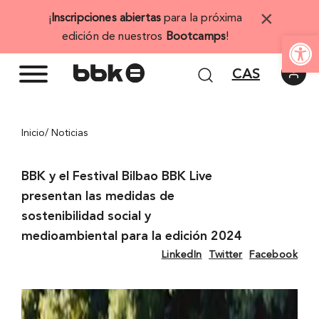
Saltar
×
¡
Inscripciones abiertas
para la próxima
al
Abrir 
edición de nuestros
Bootcamps
!
contenido
CAS
Inicio
/ Noticias
BBK y el Festival Bilbao BBK Live
presentan las medidas de
sostenibilidad social y
medioambiental para la edición 2024
LinkedIn
Twitter
Facebook