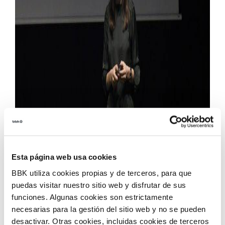
Esta página web usa cookies
9 de enero de 2019
BBK utiliza cookies propias y de terceros, para que
puedas visitar nuestro sitio web y disfrutar de sus
BBK y Ship2B, entidad sin ánimo de lucro que invierte
funciones. Algunas cookies son estrictamente
y acelera start-ups de impacto social con sede en
necesarias para la gestión del sitio web y no se pueden
Barcelona, se unen para lanzar el
Programa BBK
desactivar. Otras cookies, incluidas cookies de terceros