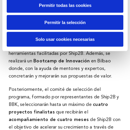
que busquen un impacto social especí­fico y
Permitir todas las cookies
medible al mismo tiempo que tratan de ser
sostenibles en términos económico-financieros
Permitir la selección
En la
primera fase
del programa, los
10 proyectos
preseleccionados
trabajarán el impacto y el
Solo usar cookies necesarias
modelo de negocio de sus proyectos a través de las
herramientas facilitadas por Ship2B. Además, se
realizará un
Bootcamp de Innovación
en Bilbao
donde, con la ayuda de mentores y expertos,
concretarán y mejorarán sus propuestas de valor.
Posteriormente, el comité de selección del
programa, formado por representantes de Ship2B y
BBK, seleccionarán hasta un máximo de
cuatro
proyectos finalistas
que recibirán el
acompañamiento de cuatro meses
de Ship2B con
el objetivo de acelerar su crecimiento a través de