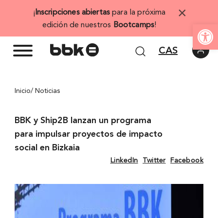
Saltar
×
¡
Inscripciones abiertas
para la próxima
al
Abrir 
edición de nuestros
Bootcamps
!
contenido
CAS
Inicio
/ Noticias
BBK y Ship2B lanzan un programa
para impulsar proyectos de impacto
social en Bizkaia
LinkedIn
Twitter
Facebook