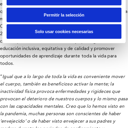
estrategias que buscan favorecer un envejecimiento activo
que redunde en una mejor salud y bienestar de las personas a
Permitir la selección
medidas que cumplen años. También forma parte de los
Objetivos de Desarrollo Sostenible incluidos en la Agenda
Solo usar cookies necesarias
20230 de las Naciones Unidas, que en su objetivo número
cuatro apunta la necesidad de trabajar para garantizar una
educación inclusiva, equitativa y de calidad y promover
oportunidades de aprendizaje durante toda la vida para
todos.
“
Igual que a lo largo de toda la vida es conveniente mover
el cuerpo, también es beneficioso activar la mente; la
inactividad física provoca enfermedades y rigideces que
provocan el deterioro de nuestros cuerpos y lo mismo pasa
con las capacidades mentales. Creo que lo hemos visto en
la pandemia, muchas personas son conscientes de haber
‘envejecido’ o de haber visto envejecer a sus padres y