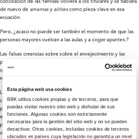
conciliación de las familias volverá a los titulares y se hablará
de nuevo de
amamas
y
aitites
como pieza clave en esa
ecuación.
Pero, ¿acaso no puede ser también el momento de que las
personas mayores vuelvan a las aulas y a coger apuntes.?
Las falsas creencias sobre sobre el envejecimiento y las
personas mayores son muchas y variadas. Una de ellas es
que, a partir de cierta edad, una persona es ya demasiado
mayor para aprender.
Esta página web usa cookies
Las Aulas de la Experiencia de UPV/EHU –con las que
BBK utiliza cookies propias y de terceros, para que
colabora BBK desde hace más de 20 años y por el que han
puedas visitar nuestro sitio web y disfrutar de sus
pasado ya más de 2000 alumnos–, las plataformas de
funciones. Algunas cookies son estrictamente
eLearning adaptadas a las personas mayores, la amplísima
necesarias para la gestión del sitio web y no se pueden
programación de cursos que realizan los Ayuntamientos y
desactivar. Otras cookies, incluidas cookies de terceros
otras entidades, como BBK Sasoiko, conforman una ofertan
ubicados en países cuya legislación no garantiza un nivel