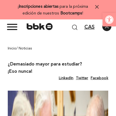
Saltar
×
¡
Inscripciones abiertas
para la próxima
al
Abrir 
edición de nuestros
Bootcamps
!
contenido
CAS
Inicio
/ Noticias
¿Demasiado mayor para estudiar?
¡Eso nunca!
LinkedIn
Twitter
Facebook